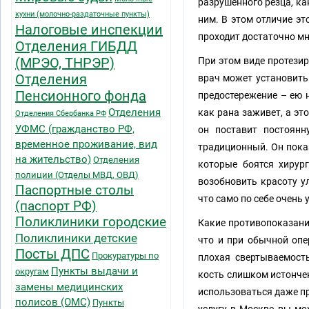
разрушенного резца, ка
кухни (молочно-раздаточные пункты)
ним. В этом отличие э
Налоговые инспекции
проходит достаточно мн
Отделения ГИБДД
(МРЭО, ТНРЭР)
При этом виде протези
Отделения
врач может установить
Пенсионного фонда
предостережение – ею н
Отделения
как рана заживет, а эт
Отделения Сбербанка РФ
УФМС (гражданство РФ,
он поставит постоянн
временное проживание, вид
традиционный. Он показ
на жительство)
Отделения
которые боятся хирург
полиции (Отделы МВД, ОВД)
возобновить красоту ул
Паспортные столы
что само по себе очень 
(паспорт РФ)
Поликлиники городские
Какие противопоказани
Поликлиники детские
что и при обычной опе
Посты ДПС
Прокуратуры по
плохая свертываемост
Пункты выдачи и
округам
кость слишком истонче
замены медицинских
использоваться даже пр
полисов (ОМС)
Пункты