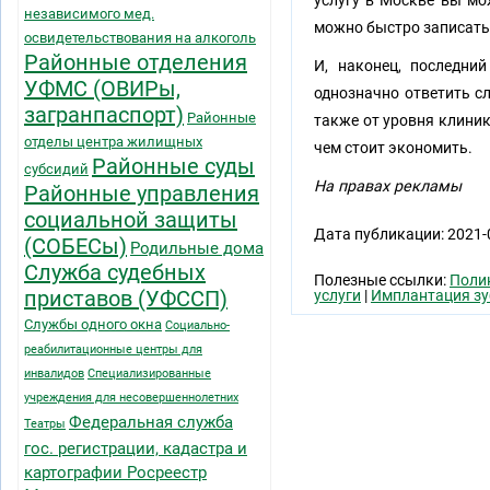
услугу в Москве вы мо
независимого мед.
можно быстро записатьс
освидетельствования на алкоголь
Районные отделения
И, наконец, последни
УФМС (ОВИРы,
однозначно ответить с
загранпаспорт)
Районные
также от уровня клиник
отделы центра жилищных
чем стоит экономить.
Районные суды
субсидий
На правах рекламы
Районные управления
социальной защиты
Дата публикации: 2021-
(СОБЕСы)
Родильные дома
Служба судебных
Полезные ссылки:
Поли
приставов (УФССП)
услуги
|
Имплантация зуб
Службы одного окна
Социально-
реабилитационные центры для
инвалидов
Специализированные
учреждения для несовершеннолетних
Федеральная служба
Театры
гос. регистрации, кадастра и
картографии Росреестр