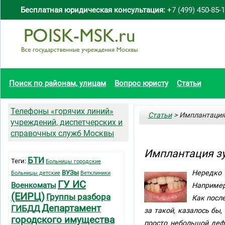
Бесплатная юридическая консультация:
+7 (499) 450-85-
Поиск по районам, улицам
Вопрос юристу
Статьи
Телефоны «горячих линий»
Статьи
> Имплантация 
учреждений, диспетчерских и
справочных служб Москвы
Имплантация зу
БТИ
Теги:
Больницы городские
ВУЗы
Нередко
Больницы детские
Ветклиники
ГУ ИС
Военкоматы
Например
(ЕИРЦ)
Группы разбора
Как после
Департамент
ГИБДД
за такой, казалось бы
городского имущества
просто небольшой деф