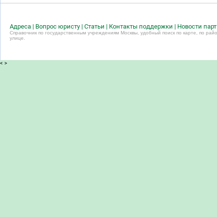
Адреса
|
Вопрос юристу
|
Статьи
|
Контакты поддержки
|
Новости пар
Справочник по государственным учреждениям Москвы, удобный поиск по карте, по райо
улице.
<
>