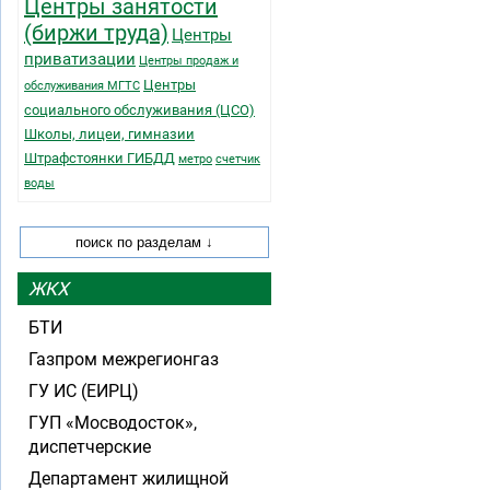
Центры занятости
(биржи труда)
Центры
приватизации
Центры продаж и
Центры
обслуживания МГТС
социального обслуживания (ЦСО)
Школы, лицеи, гимназии
Штрафстоянки ГИБДД
метро
счетчик
воды
ЖКХ
БТИ
Газпром межрегионгаз
ГУ ИС (ЕИРЦ)
ГУП «Мосводосток»,
диспетчерские
Департамент жилищной