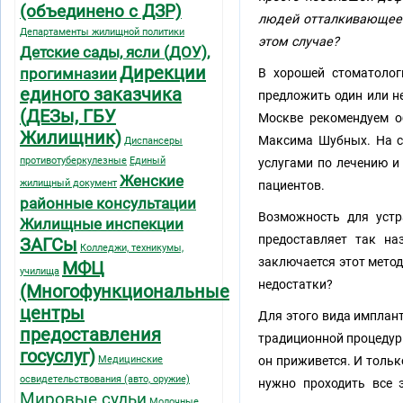
(объединено с ДЗР)
людей отталкивающее в
Департаменты жилищной политики
этом случае?
Детские сады, ясли (ДОУ),
Дирекции
прогимназии
В хорошей стоматолог
единого заказчика
предложить один или н
(ДЕЗы, ГБУ
Москве рекомендуем о
Жилищник)
Максима Шубных. На 
Диспансеры
противотуберкулезные
Единый
услугами по лечению и
Женские
жилищный документ
пациентов.
районные консультации
Возможность для устр
Жилищные инспекции
предоставляет так на
ЗАГСы
Колледжи, техникумы,
заключается этот метод
МФЦ
училища
недостатки?
(Многофункциональные
центры
Для этого вида имплан
предоставления
традиционной процедуры
госуслуг)
Медицинские
он приживется. И тольк
освидетельствования (авто, оружие)
нужно проходить все 
Мировые судьи
Молочные