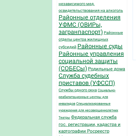
независимого мед.
освидетельствования на алкоголь
Районные отделения
УФМС (ОВИРы,
загранпаспорт)
Районные
отделы центра жилищных
Районные суды
субсидий
Районные управления
социальной защиты
(СОБЕСы)
Родильные дома
Служба судебных
приставов (УФССП)
Службы одного окна
Социально-
реабилитационные центры для
инвалидов
Специализированные
учреждения для несовершеннолетних
Федеральная служба
Театры
гос. регистрации, кадастра и
картографии Росреестр