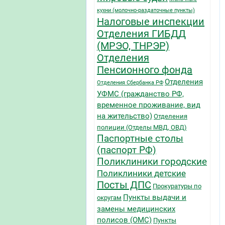
кухни (молочно-раздаточные пункты)
Налоговые инспекции
Отделения ГИБДД
(МРЭО, ТНРЭР)
Отделения
Пенсионного фонда
Отделения
Отделения Сбербанка РФ
УФМС (гражданство РФ,
временное проживание, вид
на жительство)
Отделения
полиции (Отделы МВД, ОВД)
Паспортные столы
(паспорт РФ)
Поликлиники городские
Поликлиники детские
Посты ДПС
Прокуратуры по
Пункты выдачи и
округам
замены медицинских
полисов (ОМС)
Пункты