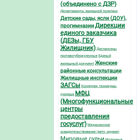
(объединено с ДЗР)
Департаменты жилищной политики
Детские сады, ясли (ДОУ),
Дирекции
прогимназии
единого заказчика
(ДЕЗы, ГБУ
Жилищник)
Диспансеры
противотуберкулезные
Единый
Женские
жилищный документ
районные консультации
Жилищные инспекции
ЗАГСы
Колледжи, техникумы,
МФЦ
училища
(Многофункциональные
центры
предоставления
госуслуг)
Медицинские
освидетельствования (авто, оружие)
Мировые судьи
Молочные