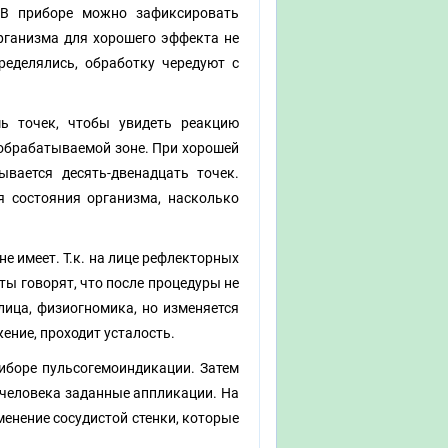
 В приборе можно зафиксировать
организма для хорошего эффекта не
ределялись, обработку чередуют с
мь точек, чтобы увидеть реакцию
обрабатываемой зоне. При хорошей
вается десять-двенадцать точек.
я состояния организма, насколько
е имеет. Т.к. на лице рефлекторных
нты говорят, что после процедуры не
ица, физиогномика, но изменяется
ение, проходит усталость.
иборе пульсогемоиндикации. Затем
 человека заданные аппликации. На
енение сосудистой стенки, которые