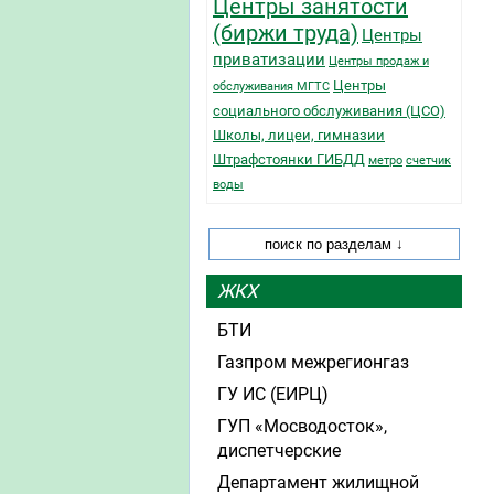
Центры занятости
(биржи труда)
Центры
приватизации
Центры продаж и
Центры
обслуживания МГТС
социального обслуживания (ЦСО)
Школы, лицеи, гимназии
Штрафстоянки ГИБДД
метро
счетчик
воды
ЖКХ
БТИ
Газпром межрегионгаз
ГУ ИС (ЕИРЦ)
ГУП «Мосводосток»,
диспетчерские
Департамент жилищной