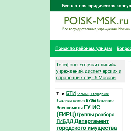
Бесплатная юридическая консул
Поиск по районам, улицам
Вопро
Телефоны «горячих линий»
учреждений, диспетчерских и
справочных служб Москвы
БТИ
Теги:
Больницы городские
ВУЗы
Больницы детские
Ветклиники
ГУ ИС
Военкоматы
(ЕИРЦ)
Группы разбора
Департамент
ГИБДД
городского имущества