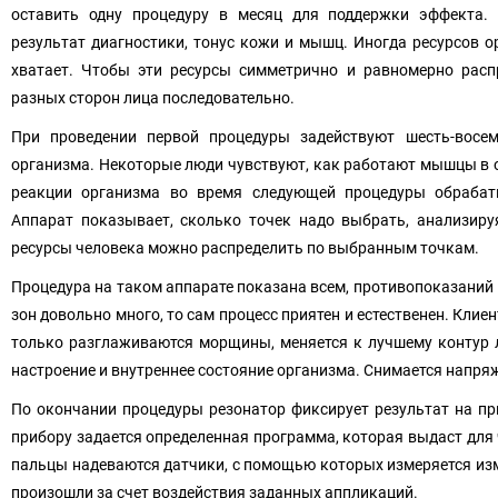
оставить одну процедуру в месяц для поддержки эффекта.
результат диагностики, тонус кожи и мышц. Иногда ресурсов 
хватает. Чтобы эти ресурсы симметрично и равномерно расп
разных сторон лица последовательно.
При проведении первой процедуры задействуют шесть-восе
организма. Некоторые люди чувствуют, как работают мышцы в 
реакции организма во время следующей процедуры обрабаты
Аппарат показывает, сколько точек надо выбрать, анализиру
ресурсы человека можно распределить по выбранным точкам.
Процедура на таком аппарате показана всем, противопоказаний н
зон довольно много, то сам процесс приятен и естественен. Клие
только разглаживаются морщины, меняется к лучшему контур л
настроение и внутреннее состояние организма. Снимается напряж
По окончании процедуры резонатор фиксирует результат на пр
прибору задается определенная программа, которая выдаст для
пальцы надеваются датчики, с помощью которых измеряется изм
произошли за счет воздействия заданных аппликаций.