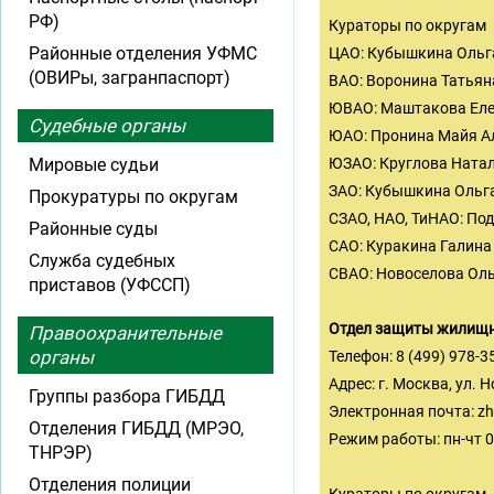
РФ)
Кураторы по округам
Районные отделения УФМС
ЦАО: Кубышкина Ольга
(ОВИРы, загранпаспорт)
ВАО: Воронина Татьяна
ЮВАО: Маштакова Елен
Судебные органы
ЮАО: Пронина Майя Ал
Мировые судьи
ЮЗАО: Круглова Натал
ЗАО: Кубышкина Ольга
Прокуратуры по округам
СЗАО, НАО, ТиНАО: Под
Районные суды
САО: Куракина Галина 
Служба судебных
СВАО: Новоселова Оль
приставов (УФССП)
Отдел защиты жилищны
Правоохранительные
органы
Телефон: 8 (499) 978-3
Адрес: г. Москва, ул. Н
Группы разбора ГИБДД
Электронная почта:
zh
Отделения ГИБДД (МРЭО,
Режим работы: пн-чт 09
ТНРЭР)
Отделения полиции