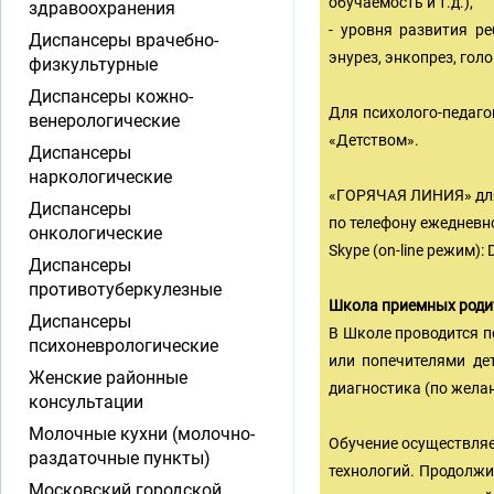
обучаемость и т.д.),
здравоохранения
- уровня развития р
Диспансеры врачебно-
энурез, энкопрез, гол
физкультурные
Диспансеры кожно-
Для психолого-педаго
венерологические
«Детством».
Диспансеры
наркологические
«ГОРЯЧАЯ ЛИНИЯ» для
Диспансеры
по телефону ежедневно 
онкологические
Skype (on-line режим)
Диспансеры
противотуберкулезные
Школа приемных роди
Диспансеры
В Школе проводится п
психоневрологические
или попечителями дет
Женские районные
диагностика (по жела
консультации
Молочные кухни (молочно-
Обучение осуществляе
раздаточные пункты)
технологий. Продолжи
Московский городской