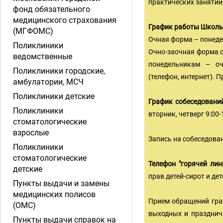
практических занятий,
фонд обязательного
медицинского страхования
График работы Школы
(МГФОМС)
Очная форма – понедел
Поликлиники
Очно-заочная форма с
ведомственные
понедельникам – оч
Поликлиники городские,
(телефон, интернет). 
амбулатории, МСЧ
Поликлиники детские
График собеседовани
Поликлиники
вторник, четверг 9:00-
стоматологические
взрослые
Запись на собеседован
Поликлиники
стоматологические
Телефон "горячей ли
детские
прав детей-сирот и дет
Пункты выдачи и замены
медицинских полисов
Прием обращений граж
(ОМС)
выходных и праздничн
Пункты выдачи справок на