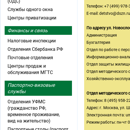
(ОДС)
Телефон: +7 (499) 978-
Службы одного окна
E-mail:
detstvo@dszn.r
Центры приватизации
По адресу ул. Новосло
Финансы и связь
Администрация
Налоговые инспекции
Бухгалтерия
Отделения Сбербанка РФ
Отдел по работе с пер
Информационно-анали
Почтовые отделения
Отдел защиты жилищны
Центры продаж и
Отдел методического 
обслуживания МГТС
Хозяйственно-эксплу
Паспортно-визовые
службы
Отдел методического 
Телефон: 8 (495) 958-2
Отделения УФМС
(гражданство РФ,
Адрес: г. Москва, ул. 
временное проживание,
Электронная почта:
um
вид на жительство)
Режим работы: пн-чт 09
Паспортные столы (паспорт