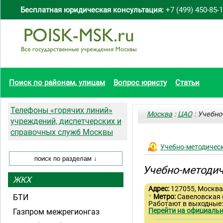
Бесплатная юридическая консультация:
+7 (499) 450-85-
Поиск по районам, улицам
Вопрос юристу
Статьи
Телефоны «горячих линий»
Москва
:
ЦАО
: Учебно
учреждений, диспетчерских и
справочных служб Москвы
Учебно-методическ
Учебно-методич
ЖКХ
Адрес:
127055, Москва,
•
БТИ
Метро:
Савеловская
Работают в выходные:
Перейти на официальн
Газпром межрегионгаз