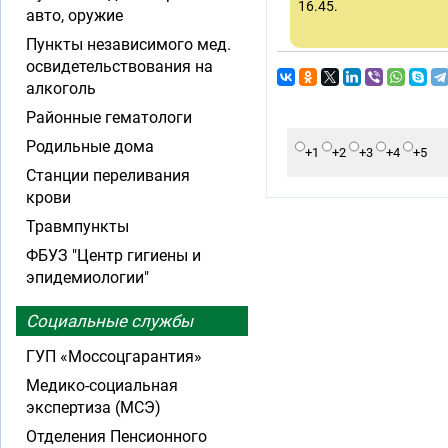
16.45.
авто, оружие
Пункты независимого мед.
освидетельствования на
алкоголь
Районные гематологи
Родильные дома
+1
+2
+3
+4
+5
Станции переливания
крови
Травмпункты
ФБУЗ "Центр гигиены и
эпидемиологии"
Социальные службы
ГУП «Моссоцгарантия»
Медико-социальная
экспертиза (МСЭ)
Отделения Пенсионного