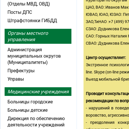
Кураторы по округам
(Отделы МВД, ОВД)
ЦАО, ВАО: Иванов Макс
Посты ДПС
ЮВАО, ЮАО, ЮЗАО: Пет
Штрафстоянки ГИБДД
ЗАО,ТиНАО :+7 (499) 97
СЗАО: Дудникова Елена
Органы местного
САО: Горных Наталия Ю
управления
СВАО: Дудникова Елена
Администрация
муниципальных округов
Центр осуществляет:
(Муниципалитеты)
Экстренное психологи
Префектуры
line. Skype (on-line р
Управы
Выезд мобильной брига
Медицинские учреждения
Проводит консультаци
рекомендации по вопр
Больницы городские
- нарушений в поведе
Больницы детские
воровство, агрессивнос
Дирекция по обеспечению
- преодоления конк
деятельности учреждений