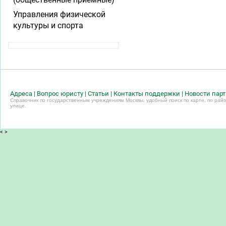
Управления физической
культуры и спорта
Адреса
|
Вопрос юристу
|
Статьи
|
Контакты поддержки
|
Новости пар
Справочник по государственным учреждениям Москвы, удобный поиск по карте, по райо
улице.
<
>