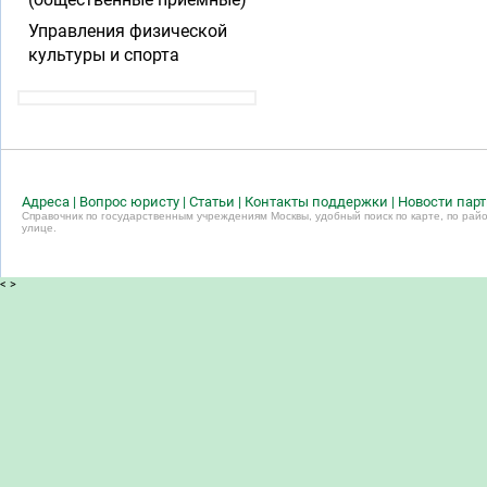
Управления физической
культуры и спорта
Адреса
|
Вопрос юристу
|
Статьи
|
Контакты поддержки
|
Новости пар
Справочник по государственным учреждениям Москвы, удобный поиск по карте, по райо
улице.
<
>