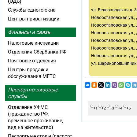
(ОДС)
Службы одного окна
ул. Велозаводская д. 3
Новоостаповская ул., д.
Центры приватизации
Новоостаповская ул., д.
Финансы и связь
Новоостаповская ул., д
Новоостаповская ул., д
Налоговые инспекции
Новоостаповская ул., 
Отделения Сбербанка РФ
Новоостаповская ул., 
Почтовые отделения
ул. Шарикоподшипнико
Центры продаж и
обслуживания МГТС
Паспортно-визовые
службы
Отделения УФМС
+1
+2
+3
+4
+5
(гражданство РФ,
временное проживание,
вид на жительство)
Паспортные столы (паспорт