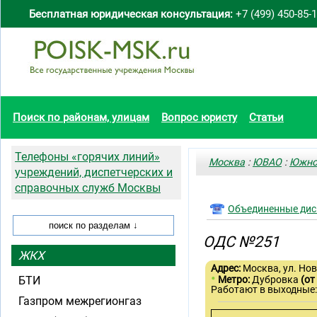
Бесплатная юридическая консультация:
+7 (499) 450-85-
Поиск по районам, улицам
Вопрос юристу
Статьи
Телефоны «горячих линий»
Москва
:
ЮВАО
:
Южно
учреждений, диспетчерских и
справочных служб Москвы
Объединенные дис
ОДС №251
ЖКХ
Адрес:
Москва, ул. Нов
•
БТИ
Метро:
Дубровка
(от
Работают в выходные
Газпром межрегионгаз