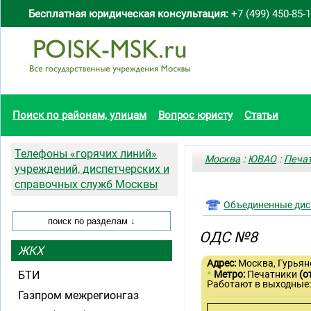
Бесплатная юридическая консультация:
+7 (499) 450-85-
Поиск по районам, улицам
Вопрос юристу
Статьи
Телефоны «горячих линий»
Москва
:
ЮВАО
:
Печа
учреждений, диспетчерских и
справочных служб Москвы
Объединенные дис
ОДС №8
ЖКХ
Адрес:
Москва, Гурьяно
•
БТИ
Метро:
Печатники
(о
Работают в выходные
Газпром межрегионгаз