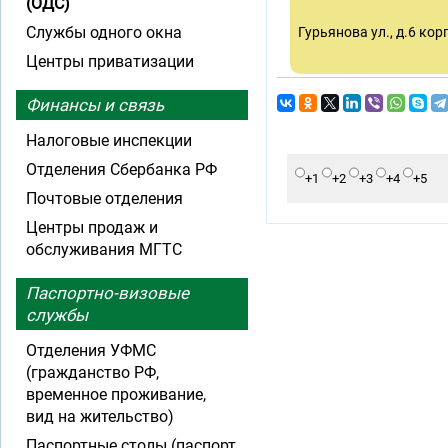
(ОДС)
Службы одного окна
Гурьянова ул., д.6 корп
Центры приватизации
Финансы и связь
Налоговые инспекции
Отделения Сбербанка РФ
+1
+2
+3
+4
+5
Почтовые отделения
Центры продаж и
обслуживания МГТС
Паспортно-визовые
службы
Отделения УФМС
(гражданство РФ,
временное проживание,
вид на жительство)
Паспортные столы (паспорт