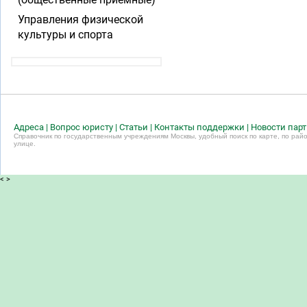
Управления физической
культуры и спорта
Адреса
|
Вопрос юристу
|
Статьи
|
Контакты поддержки
|
Новости пар
Справочник по государственным учреждениям Москвы, удобный поиск по карте, по райо
улице.
<
>