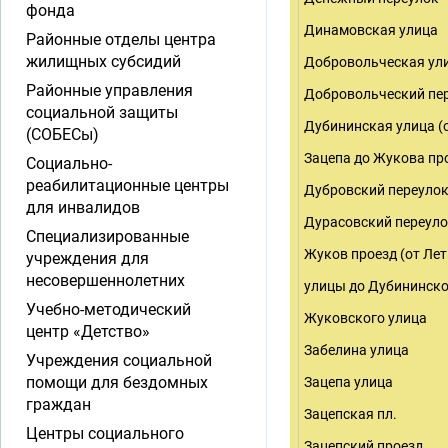
фонда
Динамовская улица
Районные отделы центра
жилищных субсидий
Добровольческая ул
Районные управления
Добровольческий пе
социальной защиты
Дубининская улица (
(СОБЕСы)
Зацепа до Жукова пр
Социально-
реабилитационные центры
Дубровский переуло
для инвалидов
Дурасовский переул
Специализированные
Жуков проезд (от Ле
учреждения для
несовершеннолетних
улицы до Дубининско
Учебно-методический
Жуковского улица
центр «Детство»
Забелина улица
Учреждения социальной
помощи для бездомных
Зацепа улица
граждан
Зацепская пл.
Центры социального
Зацепский проезд