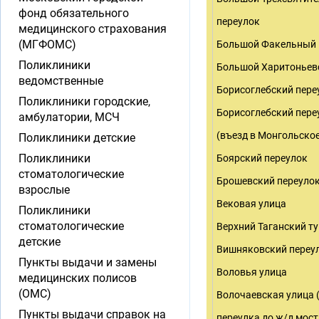
фонд обязательного
переулок
медицинского страхования
(МГФОМС)
Большой Факельный 
Поликлиники
Большой Харитоньев
ведомственные
Борисоглебский пере
Поликлиники городские,
Борисоглебский переу
амбулатории, МСЧ
(въезд в Монгольско
Поликлиники детские
Поликлиники
Боярский переулок
стоматологические
Брошевский переуло
взрослые
Вековая улица
Поликлиники
стоматологические
Верхний Таганский т
детские
Вишняковский переу
Пункты выдачи и замены
Воловья улица
медицинских полисов
(ОМС)
Волочаевская улица 
Пункты выдачи справок на
переулка до ж/д мост