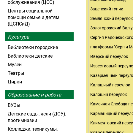
обслуживания (ЦСО)
Зацепский тупик
Центры социальной
помощи семье и детям
Землянский переулок
(ЦСПСиД)
Золоторожский Вал у
Культура
Сергия Радонежского
Библиотеки городские
платформы "Серп и М
Библиотеки детские
Иверский переулок
Музеи
Известковый переул
Театры
Казарменный переул
Цирки
Калашный переулок
Образование и работа
Калошин переулок
Каменная Слобода пе
ВУЗы
Детские сады, ясли (ДОУ),
Карманицкий переул
прогимназии
Климентовский пере
Колледжи, техникумы,
Ковров переулок