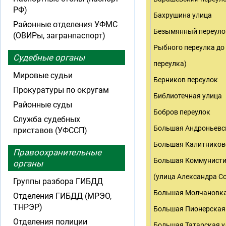
РФ)
Бахрушина улица
Районные отделения УФМС
Безымянный переулок
(ОВИРы, загранпаспорт)
Рыбного переулка до
Судебные органы
переулка)
Мировые судьи
Берников переулок
Прокуратуры по округам
Библиотечная улица
Районные суды
Бобров переулок
Служба судебных
Большая Андроньевс
приставов (УФССП)
Большая Калитников
Правоохранительные
Большая Коммунисти
органы
(улица Александра 
Группы разбора ГИБДД
Большая Молчановка
Отделения ГИБДД (МРЭО,
ТНРЭР)
Большая Пионерская
Отделения полиции
Большая Татарская у