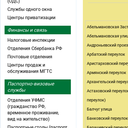
(ОДС)
Службы одного окна
Центры приватизации
Абельмановская Зас
Финансы и связь
Абельмановская ули
Налоговые инспекции
Андроньевский прое
Отделения Сбербанка РФ
Арбатский переулок
Почтовые отделения
Аристарховский пере
Центры продаж и
обслуживания МГТС
Армянский переулок
Архангельский переу
Паспортно-визовые
службы
Астаховский переуло
Отделения УФМС
переулок)
(гражданство РФ,
Балчуг улица
временное проживание,
Банковский переулок
вид на жительство)
Паспортные столы (паспорт
Барашевский переул