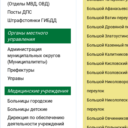
(Отделы МВД, ОВД)
Большой Афанасьевс
Посты ДПС
Большой Ватин пере
Штрафстоянки ГИБДД
Большой Дровяной п
Органы местного
Большой Златоустинс
управления
Большой Казенный п
Администрация
Большой Калитников
муниципальных округов
(Муниципалитеты)
Большой Кисловский
Префектуры
Большой Козловский
Управы
Большой Николоворо
Медицинские учреждения
переулок
Большой Николопеск
Больницы городские
Больницы детские
переулок
Дирекция по обеспечению
Большой Овчинников
деятельности учреждений
Большой Ордынский 