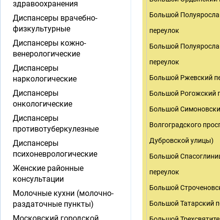
здравоохранения
Большой Полуяросла
Диспансеры врачебно-
физкультурные
переулок
Диспансеры кожно-
Большой Полуяросла
венерологические
переулок
Диспансеры
Большой Ржевский п
наркологические
Диспансеры
Большой Рогожский 
онкологические
Большой Симоновский
Диспансеры
Волгоградского просп
противотуберкулезные
Дубровской улицы)
Диспансеры
психоневрологические
Большой Спасоглини
Женские районные
переулок
консультации
Большой Строченовс
Молочные кухни (молочно-
раздаточные пункты)
Большой Татарский п
Московский городской
Большой Трехсвятит