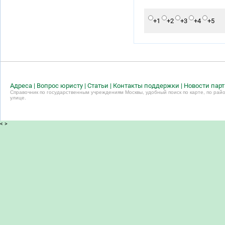
+1
+2
+3
+4
+5
Адреса
|
Вопрос юристу
|
Статьи
|
Контакты поддержки
|
Новости пар
Справочник по государственным учреждениям Москвы, удобный поиск по карте, по райо
улице.
<
>