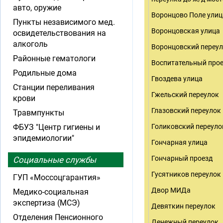
авто, оружие
Воронцово Поле улиц
Пункты независимого мед.
Воронцовская улица
освидетельствования на
алкоголь
Воронцовский переу
Районные гематологи
Воспитательный про
Родильные дома
Гвоздева улица
Станции переливания
Гжельский переулок
крови
Глазовский переулок
Травмпункты
ФБУЗ "Центр гигиены и
Голиковский переуло
эпидемиологии"
Гончарная улица
Гончарный проезд
Социальные службы
Гусятников переулок
ГУП «Моссоцгарантия»
Двор МИДа
Медико-социальная
экспертиза (МСЭ)
Девяткин переулок
Отделения Пенсионного
Денежный переулок