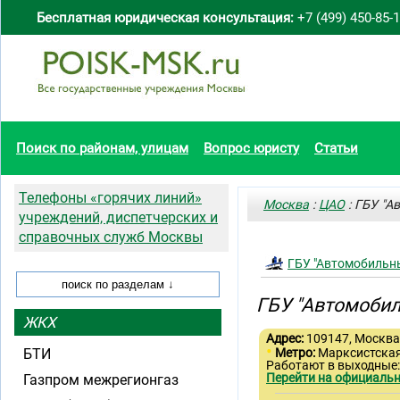
Бесплатная юридическая консультация:
+7 (499) 450-85-
Поиск по районам, улицам
Вопрос юристу
Статьи
Телефоны «горячих линий»
Москва
:
ЦАО
: ГБУ "А
учреждений, диспетчерских и
справочных служб Москвы
ГБУ "Автомобильн
ГБУ "Автомоби
ЖКХ
Адрес:
109147, Москва,
•
БТИ
Метро:
Марксистска
Работают в выходные:
Перейти на официальн
Газпром межрегионгаз