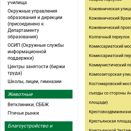
училища
Кожевническая улиц
Окружные управления
образования и дирекции
Кожевнический Враж
(присоединено к
Кожевнический прое
Департаменту
образования)
Колпачный переулок
ОСИП (Окружные службы
Комиссариатский мо
информационной
Комиссариатский пе
поддержки)
Коммунистический п
Центры занятости (биржи
труда)
Композиторская ули
Школы, лицеи, гимназии
Костомаровский мост
съезды со стороны А
Животные
площади)
Ветклиники, СББЖ
Крестовоздвиженски
Птичьи рынки
Крестьянская площа
Благоустройство и
Крестьянской Заста