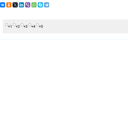
+1
+2
+3
+4
+5