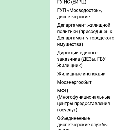
ГУ ИС (ЕИРЦ)
ГУП «Мосводосток»,
диспетчерские
Департамент жилищной
политики (присоединен к
Департаменту городского
имущества)
Дирекции единого
заказчика (ДЕЗы, ГБУ
Жилищник)
Жилищные инспекции
Мосэнергосбыт
МФЦ
(Многофункциональные
центры предоставления
госуслуг)
Объединенные
диспетчерские службы