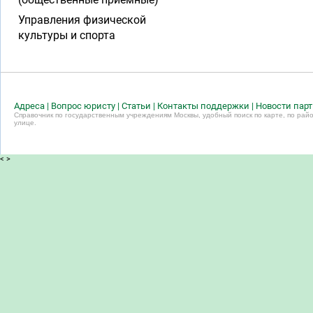
Управления физической
культуры и спорта
Адреса
|
Вопрос юристу
|
Статьи
|
Контакты поддержки
|
Новости пар
Справочник по государственным учреждениям Москвы, удобный поиск по карте, по райо
улице.
<
>