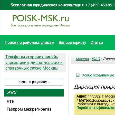
Бесплатная юридическая консультация:
+7 (499) 450-85-
Поиск по районам, улицам
Вопрос юристу
Статьи
Телефоны «горячих линий»
Москва
:
ЮАО
: Дирек
учреждений, диспетчерских и
справочных служб Москвы
Особо охраняемые 
Дирекция приро
ЖКХ
Адрес:
115582, г. Моск
•
Метро:
Домодедовск
БТИ
Работают в выходные:
Перейти на официальн
Газпром межрегионгаз