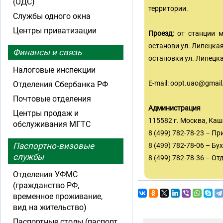
(ОДС)
территории.
Службы одного окна
Центры приватизации
Проезд:
от станции м
останови ул. Липецкая
Финансы и связь
остановки ул. Липецка
Налоговые инспекции
E-mail:
oopt.uao@gmail
Отделения Сбербанка РФ
Почтовые отделения
Администрация
Центры продаж и
115582 г. Москва, Каши
обслуживания МГТС
8 (499) 782-78-23 – П
Паспортно-визовые
8 (499) 782-78-06 – Бу
службы
8 (499) 782-78-36 – От
Отделения УФМС
(гражданство РФ,
временное проживание,
вид на жительство)
Паспортные столы (паспорт