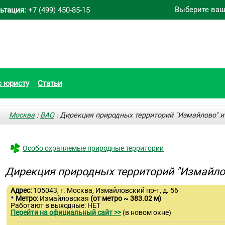
Выберите ваш
ьтация:
+7 (499) 450-85-15
с юристу
Статьи
Москва
:
ВАО
: Дирекция природных территорий "Измайлово" и
Особо охраняемые природные территории
Дирекция природных территорий "Измайлов
Адрес:
105043, г. Москва, Измайловский пр-т, д. 56
•
Метро:
Измайловская
(от метро ~ 383.02 м)
Работают в выходные: НЕТ
Перейти на официальный сайт >>
(в новом окне)