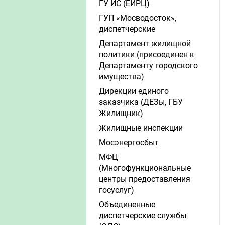
ГУ ИС (ЕИРЦ)
ГУП «Мосводосток»,
диспетчерские
Департамент жилищной
политики (присоединен к
Департаменту городского
имущества)
Дирекции единого
заказчика (ДЕЗы, ГБУ
Жилищник)
Жилищные инспекции
Мосэнергосбыт
МФЦ
(Многофункциональные
центры предоставления
госуслуг)
Объединенные
диспетчерские службы