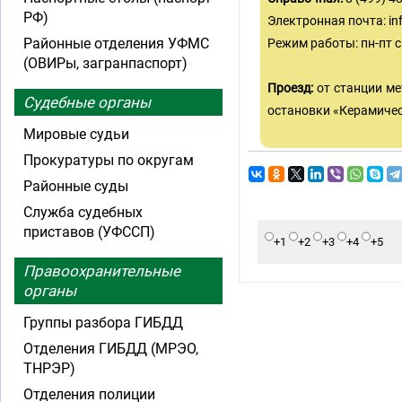
РФ)
Электронная почта:
in
Районные отделения УФМС
Режим работы: пн-пт с 8
(ОВИРы, загранпаспорт)
Проезд:
от станции м
Судебные органы
остановки «Керамичес
Мировые судьи
Прокуратуры по округам
Районные суды
Служба судебных
приставов (УФССП)
+1
+2
+3
+4
+5
Правоохранительные
органы
Группы разбора ГИБДД
Отделения ГИБДД (МРЭО,
ТНРЭР)
Отделения полиции