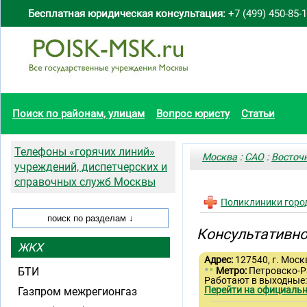
Бесплатная юридическая консультация:
+7 (499) 450-85-
Поиск по районам, улицам
Вопрос юристу
Статьи
Телефоны «горячих линий»
Москва
:
САО
:
Восточ
учреждений, диспетчерских и
справочных служб Москвы
Поликлиники горо
Консультативно
ЖКХ
Адрес:
127540, г. Моск
•
•
БТИ
Метро:
Петровско-
Работают в выходные
Перейти на официальн
Газпром межрегионгаз