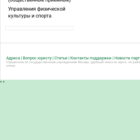
Управления физической
культуры и спорта
Адреса
|
Вопрос юристу
|
Статьи
|
Контакты поддержки
|
Новости пар
Справочник по государственным учреждениям Москвы, удобный поиск по карте, по райо
улице.
<
>