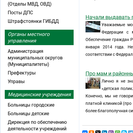
(Отделы МВД, ОВД)
Посты ДПС
Начали выдавать 
Штрафстоянки ГИБДД
Уважаемые мос
Федерации с 
Органы местного
Обеспечение граждан Р
управления
января 2014 года. Н
Администрация
соответствии с Федера
муниципальных округов
(Муниципалитеты)
Префектуры
Про мам и районн
Управы
Лично я не зн
«детская поли
Медицинские учреждения
Конечно, мы не говор
платной клиникой (про 
Больницы городские
более благополучная с
Больницы детские
Дирекция по обеспечению
деятельности учреждений