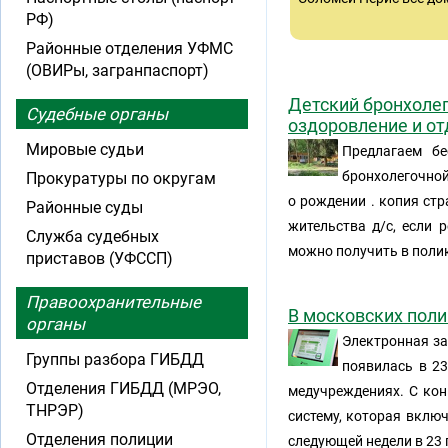
РФ)
Районные отделения УФМС
(ОВИРы, загранпаспорт)
Детский бронхолег
Судебные органы
оздоровление и от
Мировые судьи
Предлагаем бе
бронхолегочной 
Прокуратуры по округам
о рождении . копия стр
Районные суды
жительства д/с, если 
Служба судебных
можно получить в поли
приставов (УФССП)
Правоохранительные
В московских пол
органы
Электронная за
Группы разбора ГИБДД
появилась в 23
Отделения ГИБДД (МРЭО,
медучреждениях. С ко
ТНРЭР)
систему, которая включ
Отделения полиции
следующей недели в 23