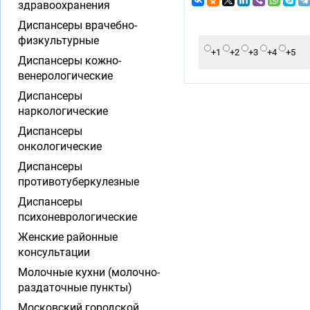
здравоохранения
Диспансеры врачебно-
физкультурные
+1
+2
+3
+4
+5
Диспансеры кожно-
венерологические
Диспансеры
наркологические
Диспансеры
онкологические
Диспансеры
противотуберкулезные
Диспансеры
психоневрологические
Женские районные
консультации
Молочные кухни (молочно-
раздаточные пункты)
Московский городской