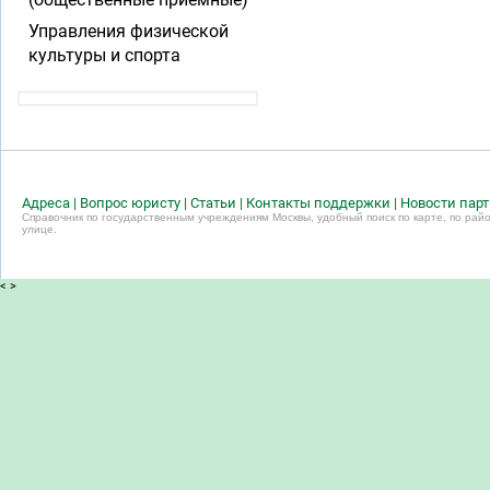
Управления физической
культуры и спорта
Адреса
|
Вопрос юристу
|
Статьи
|
Контакты поддержки
|
Новости пар
Справочник по государственным учреждениям Москвы, удобный поиск по карте, по райо
улице.
<
>