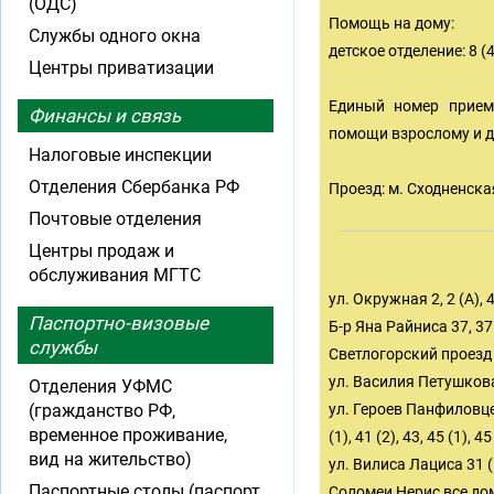
(ОДС)
Помощь на дому:
Службы одного окна
детское отделение: 8 (
Центры приватизации
Единый номер прием
Финансы и связь
помощи взрослому и де
Налоговые инспекции
Отделения Сбербанка РФ
Проезд: м. Сходненская,
Почтовые отделения
Центры продаж и
обслуживания МГТС
ул. Окружная 2, 2 (А), 4, 
Паспортно-визовые
Б-р Яна Райниса 37, 37 (1
службы
Светлогорский проезд 1, 
ул. Василия Петушкова 7, 
Отделения УФМС
(гражданство РФ,
ул. Героев Панфиловцев 22
временное проживание,
(1), 41 (2), 43, 45 (1), 45
вид на жительство)
ул. Вилиса Лациса 31 (1),
Паспортные столы (паспорт
Соломеи Нерис все до