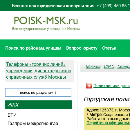
Бесплатная юридическая консультация:
+7 (499) 450-85-
Поиск по районам, улицам
Вопрос юристу
Статьи
Телефоны «горячих линий»
Москва
:
СЗАО
:
Север
учреждений, диспетчерских и
справочных служб Москвы
Поликлиники детс
Городская поли
ЖКХ
Адрес:
125373, г. Моск
•
БТИ
Метро:
Сходненская
Работают в выходные
Перейти на официальн
Газпром межрегионгаз