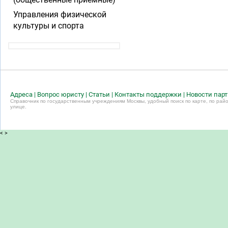
Управления физической
культуры и спорта
Адреса
|
Вопрос юристу
|
Статьи
|
Контакты поддержки
|
Новости пар
Справочник по государственным учреждениям Москвы, удобный поиск по карте, по райо
улице.
<
>