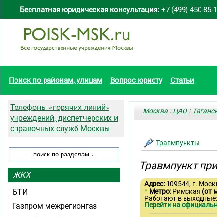
Бесплатная юридическая консультация:
+7 (499) 450-85-
Поиск по районам, улицам
Вопрос юристу
Статьи
Телефоны «горячих линий»
Москва
:
ЦАО
:
Таганс
учреждений, диспетчерских и
справочных служб Москвы
Травмпункты
Травмпункт при
ЖКХ
Адрес:
109544, г. Моск
•
БТИ
Метро:
Римская
(от 
Работают в выходные:
Перейти на официальн
Газпром межрегионгаз