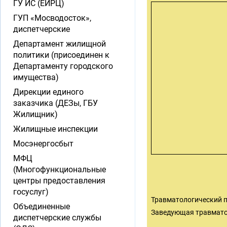
ГУ ИС (ЕИРЦ)
ГУП «Мосводосток»,
диспетчерские
Департамент жилищной
политики (присоединен к
Департаменту городского
имущества)
Дирекции единого
заказчика (ДЕЗы, ГБУ
Жилищник)
Жилищные инспекции
Мосэнергосбыт
МФЦ
(Многофункциональные
центры предоставления
госуслуг)
Травматологический пу
Объединенные
Заведующая травматол
диспетчерские службы