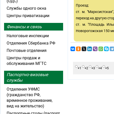
(ОДС)
Проезд:
Службы одного окна
ст. м. "Марксистская"
Центры приватизации
переход на другую сто
ст. м. "Площадь Иль
Финансы и связь
Новорогожская 150 ме
Налоговые инспекции
Отделения Сбербанка РФ
Почтовые отделения
Центры продаж и
обслуживания МГТС
+1
+2
+3
+4
+5
Паспортно-визовые
службы
Отделения УФМС
(гражданство РФ,
временное проживание,
вид на жительство)
Паспортные столы (паспорт