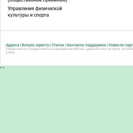
Управления физической
культуры и спорта
Адреса
|
Вопрос юристу
|
Статьи
|
Контакты поддержки
|
Новости пар
Справочник по государственным учреждениям Москвы, удобный поиск по карте, по райо
улице.
<
>