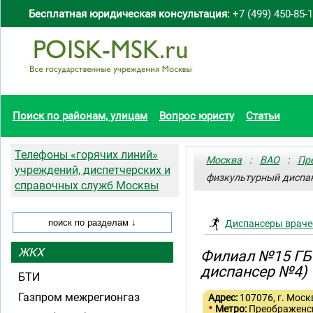
Бесплатная юридическая консультация:
+7 (499) 450-85-
Поиск по районам, улицам
Вопрос юристу
Статьи
Телефоны «горячих линий»
Москва
:
ВАО
:
Пр
учреждений, диспетчерских и
физкультурный диспа
справочных служб Москвы
Диспансеры враче
ЖКХ
Филиал №15 ГБ
диспансер №4)
БТИ
Газпром межрегионгаз
Адрес:
107076, г. Москв
•
Метро:
Преображенс