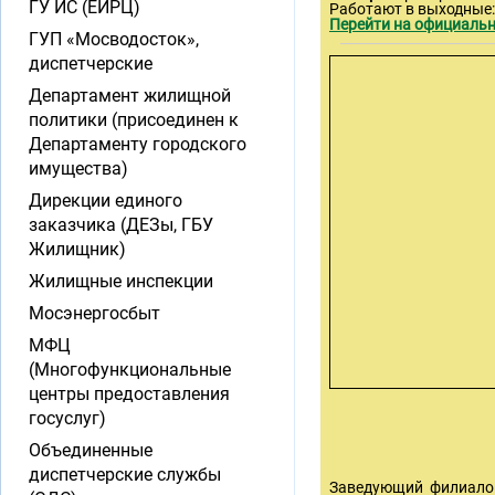
ГУ ИС (ЕИРЦ)
Работают в выходные
Перейти на официальн
ГУП «Мосводосток»,
диспетчерские
Департамент жилищной
политики (присоединен к
Департаменту городского
имущества)
Дирекции единого
заказчика (ДЕЗы, ГБУ
Жилищник)
Жилищные инспекции
Мосэнергосбыт
МФЦ
(Многофункциональные
центры предоставления
госуслуг)
Объединенные
диспетчерские службы
Заведующий филиалом