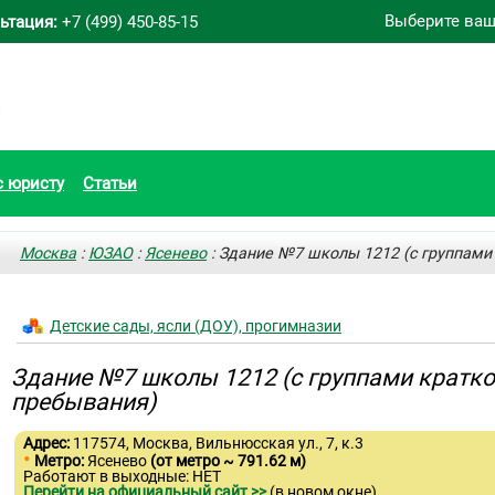
Выберите ваш
ьтация:
+7 (499) 450-85-15
с юристу
Статьи
Москва
:
ЮЗАО
:
Ясенево
: Здание №7 школы 1212 (с группами
Детские сады, ясли (ДОУ), прогимназии
Здание №7 школы 1212 (с группами кратк
пребывания)
Адрес:
117574, Москва, Вильнюсская ул., 7, к.3
•
Метро:
Ясенево
(от метро ~ 791.62 м)
Работают в выходные: НЕТ
Перейти на официальный сайт >>
(в новом окне)