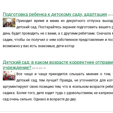
Подготовка ребенка к детскому саду, адаптация
201
Приходит время и мама из декретного отпуска выход
детский сад. Постарайтесь заранее подготовить вашего р
день будет проводить не с вами, а с другими ребятами. Сначал
садик, чтобы он получил о нем собственное представление и по
возможно у вас есть знакомые, дети котор
Детский сад: в каком возрасте корректнее отправи
учреждение?
2010-05-19
Все чаще и чаще приходится слышать мнение о том, 
детский сад, тем лучше? Правда, не уточняется для ко
аргументируют свою позицию тем, что в ясельном возрасте ребе
садика. Более того, дите ходит туда с удовольствием, не каприз
сад очень сильно. Однако в возрасте до дву