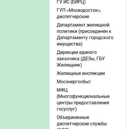
ГУ ИС (ЕИРЦ)
ГУП «Мосводосток»,
диспетчерские
Департамент жилищной
политики (присоединен к
Департаменту городского
имущества)
Дирекции единого
заказчика (ДЕЗы, ГБУ
Жилищник)
Жилищные инспекции
Мосэнергосбыт
МФЦ
(Многофункциональные
центры предоставления
госуслуг)
Объединенные
диспетчерские службы