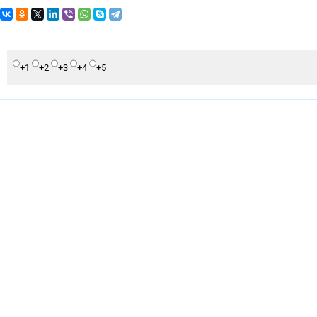
+1
+2
+3
+4
+5