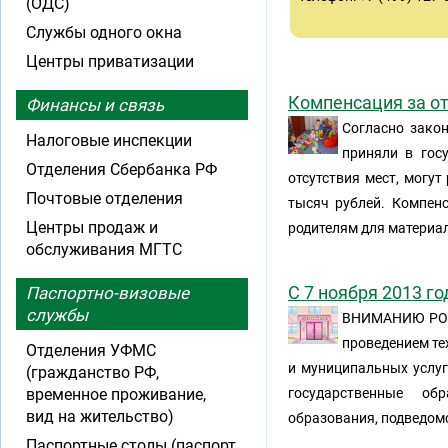
(ОДС)
Службы одного окна
Центры приватизации
Компенсация за от
Финансы и связь
Согласно закон
Налоговые инспекции
приняли в гос
Отделения Сбербанка РФ
отсутствия мест, могу
Почтовые отделения
тысяч рублей. Компенс
Центры продаж и
родителям для материа
обслуживания МГТС
С 7 ноября 2013 г
Паспортно-визовые
службы
ВНИМАНИЮ РОД
проведением те
Отделения УФМС
и муниципальных услуг
(гражданство РФ,
временное проживание,
государственные об
вид на жительство)
образования, подведом
Паспортные столы (паспорт