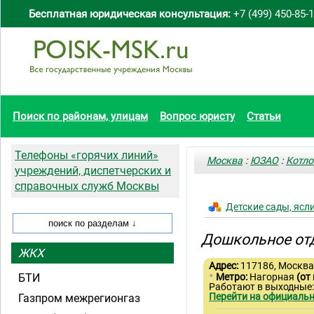
Бесплатная юридическая консультация:
+7 (499) 450-85-
Поиск по районам, улицам
Вопрос юристу
Статьи
Телефоны «горячих линий»
Москва
:
ЮЗАО
:
Котло
учреждений, диспетчерских и
справочных служб Москвы
Детские сады, ясл
Дошкольное от
ЖКХ
Адрес:
117186, Москва,
•
БТИ
Метро:
Нагорная
(от
Работают в выходные:
Перейти на официальн
Газпром межрегионгаз