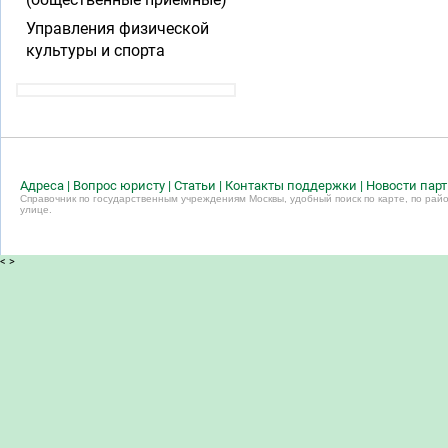
Управления физической
культуры и спорта
Адреса
|
Вопрос юристу
|
Статьи
|
Контакты поддержки
|
Новости пар
Справочник по государственным учреждениям Москвы, удобный поиск по карте, по райо
улице.
<
>