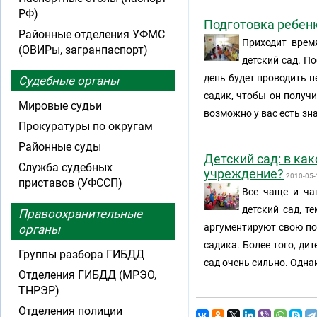
РФ)
Подготовка ребенк
Районные отделения УФМС
Приходит врем
(ОВИРы, загранпаспорт)
детский сад. По
день будет проводить н
Судебные органы
садик, чтобы он получи
Мировые судьи
возможно у вас есть зн
Прокуратуры по округам
Районные суды
Детский сад: в ка
Служба судебных
учреждение?
2010-05-
приставов (УФССП)
Все чаще и ча
детский сад, т
Правоохранительные
аргументируют свою поз
органы
садика. Более того, ди
Группы разбора ГИБДД
сад очень сильно. Однак
Отделения ГИБДД (МРЭО,
ТНРЭР)
Отделения полиции