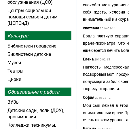
обслуживания (ЦСО)
спокойствие и уравнове
Центры социальной
себя ждать. Условия 
помощи семье и детям
внимательный и аккурат
(ЦСПСиД)
светлана
2016-03-14
Культура
Брала платную справку
врача-психиатра. Это 
Библиотеки городские
еще берется лечить бо
Библиотеки детские
Елена
2016-02-15
Музеи
Наглость медперсона
Театры
подворовывают продук
Цирки
полусмерти забил своег
тюрьму отправили.
Образование и работа
София
2016-02-12
ВУЗы
Мой сын лежал в этой
Детские сады, ясли (ДОУ),
внимательный врачи Пр
прогимназии
очень низком уровне та
Колледжи, техникумы,
Карина
2016-02-12