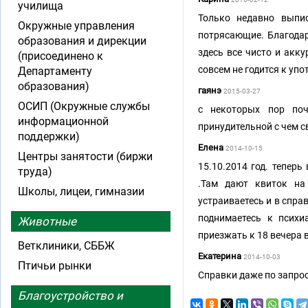
училища
Только недавно выпис
Окружные управления
потрясающие. Благодар
образования и дирекции
здесь все чисто и акк
(присоединено к
совсем не годится к уп
Департаменту
образования)
гаянэ
2015-03-27
ОСИП (Окружные службы
с некоторых пор поч
информационной
принудительной с чем с
поддержки)
Елена
2014-10-15
Центры занятости (биржи
15.10.2014 год. теперь
труда)
.Там дают квиток на
Школы, лицеи, гимназии
устраиваетесь и в спра
поднимаетесь к психи
Животные
приезжать к 18 вечера 
Ветклиники, СББЖ
Екатерина
2014-10-03
Птичьи рынки
Справки даже по запросу
Благоустройство и