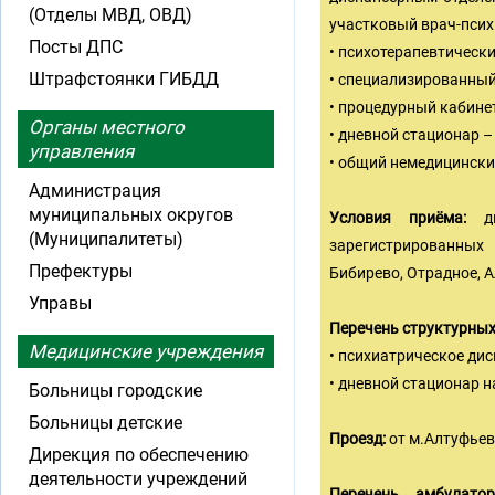
(Отделы МВД, ОВД)
участковый врач-псих
Посты ДПС
• психотерапевтически
Штрафстоянки ГИБДД
• специализированный
• процедурный кабинет
Органы местного
• дневной стационар 
управления
• общий немедицинский
Администрация
муниципальных округов
Условия приёма:
д
(Муниципалитеты)
зарегистрированных
Префектуры
Бибирево, Отрадное, 
Управы
Перечень структурных
Медицинские учреждения
• психиатрическое ди
• дневной стационар н
Больницы городские
Больницы детские
Проезд:
от м.Алтуфьево
Дирекция по обеспечению
деятельности учреждений
Перечень амбулатор