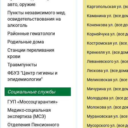
авто, оружие
Каргопольская ул. (в
Пункты независимого мед.
Каманина ул. (все до
освидетельствования на
алкоголь
Коненкова ул. (все д
Районные гематологи
Корнейчука ул. (все 
Родильные дома
Костромская ул. (все
Станции переливания
Кренкеля ул. (все дом
крови
Леваневского ул. (вс
Травмпункты
Лескова ул. (все дома
ФБУЗ "Центр гигиены и
эпидемиологии"
Мелиховская ул. (все
Мичурина ул. (все до
Социальные службы
Молодцова ул. (все д
ГУП «Моссоцгарантия»
Молокова ул. (все до
Медико-социальная
экспертиза (МСЭ)
Мурановская ул. (все
Отделения Пенсионного
Мусорского ул. (все 