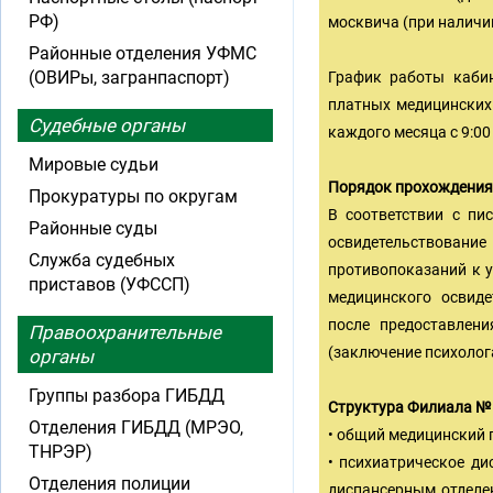
РФ)
москвича (при наличи
Районные отделения УФМС
(ОВИРы, загранпаспорт)
График работы кабин
платных медицинских 
Судебные органы
каждого месяца с 9:00
Мировые судьи
Порядок прохождения 
Прокуратуры по округам
В соответствии с пи
Районные суды
освидетельствова
Служба судебных
противопоказаний к 
приставов (УФССП)
медицинского освиде
после предоставлени
Правоохранительные
(заключение психолог
органы
Группы разбора ГИБДД
Структура Филиала № 
Отделения ГИБДД (МРЭО,
• общий медицинский 
ТНРЭР)
• психиатрическое д
Отделения полиции
диспансерным отделен