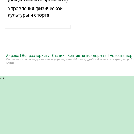
Управления физической
культуры и спорта
Адреса
|
Вопрос юристу
|
Статьи
|
Контакты поддержки
|
Новости пар
Справочник по государственным учреждениям Москвы, удобный поиск по карте, по райо
улице.
<
>