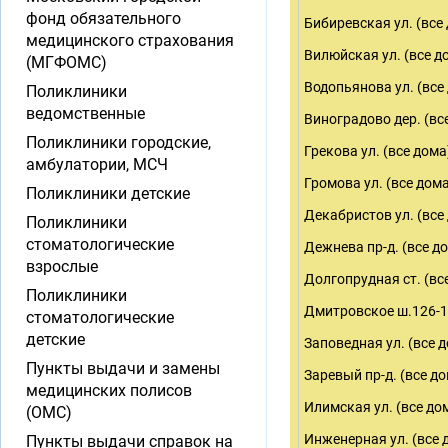
фонд обязательного
Бибиревская ул. (все
медицинского страхования
Вилюйская ул. (все д
(МГФОМС)
Водопьянова ул. (все
Поликлиники
ведомственные
Виноградово дер. (вс
Поликлиники городские,
Грекова ул. (все дома
амбулатории, МСЧ
Громова ул. (все дом
Поликлиники детские
Декабристов ул. (все
Поликлиники
стоматологические
Дежнева пр-д. (все д
взрослые
Долгопрудная ст. (вс
Поликлиники
Дмитровское ш.126-16
стоматологические
детские
Заповедная ул. (все 
Пункты выдачи и замены
Заревый пр-д. (все д
медицинских полисов
Илимская ул. (все до
(ОМС)
Инженерная ул. (все 
Пункты выдачи справок на