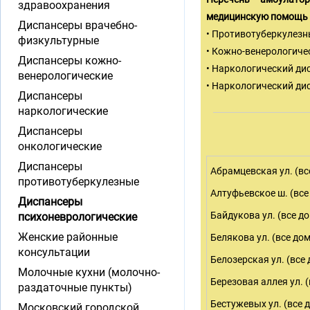
здравоохранения
медицинскую помощь 
Диспансеры врачебно-
• Противотуберкулезн
физкультурные
• Кожно-венерологиче
Диспансеры кожно-
• Наркологический дис
венерологические
• Наркологический ди
Диспансеры
наркологические
Диспансеры
онкологические
Диспансеры
Абрамцевская ул. (вс
противотуберкулезные
Алтуфьевское ш. (все
Диспансеры
Байдукова ул. (все д
психоневрологические
Женские районные
Белякова ул. (все до
консультации
Белозерская ул. (все
Молочные кухни (молочно-
Березовая аллея ул. 
раздаточные пункты)
Бестужевых ул. (все 
Московский городской