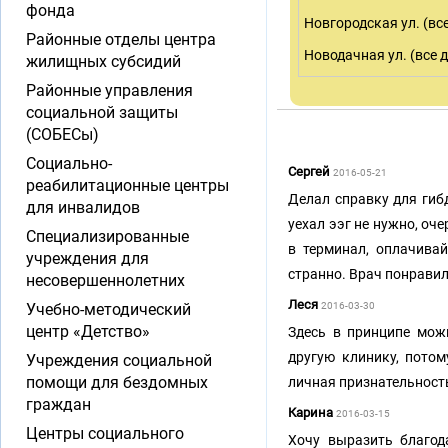
фонда
Новгородская ул. (вс
Районные отделы центра
Новодачная ул. (все 
жилищных субсидий
Районные управления
социальной защиты
(СОБЕСы)
Социально-
Сергей
2016-05-21
реабилитационные центры
Делал справку для гибд
для инвалидов
уехал ээг не нужно, оч
Специализированные
в терминал, оплачивай
учреждения для
странно. Врач понрави
несовершеннолетних
Леся
Учебно-методический
2016-03-30
центр «Детство»
Здесь в принципе можн
другую клинику, потом
Учреждения социальной
помощи для бездомных
личная признательность
граждан
Карина
2016-03-15
Центры социального
Хочу выразить благод