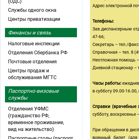
(ОДС)
Адрес электронной по
Службы одного окна
Центры приватизации
Телефоны:
Зав.диспансерным отд
Финансы и связь
47-66;
Налоговые инспекции
Секретарь – тел./факс 
Отделения Сбербанка РФ
Справочная – тел. 8 (4
Неотложная помощь – т
Почтовые отделения
Дневной стационар – те
Центры продаж и
обслуживания МГТС
Часы работы:
ежедневн
Паспортно-визовые
в субботу 09.00-16.00
службы
Справки (врачебные 
Отделения УФМС
субботу, воскресенье 
(гражданство РФ,
временное проживание,
вид на жительство)
При обращении в дисп
военный билет (для
Паспортные столы (паспорт