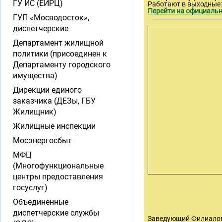
ГУ ИС (ЕИРЦ)
Работают в выходные
Перейти на официальн
ГУП «Мосводосток»,
диспетчерские
Департамент жилищной
политики (присоединен к
Департаменту городского
имущества)
Дирекции единого
заказчика (ДЕЗы, ГБУ
Жилищник)
Жилищные инспекции
Мосэнергосбыт
МФЦ
(Многофункциональные
центры предоставления
госуслуг)
Объединенные
диспетчерские службы
Заведующий Филиалом №