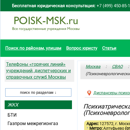
Бесплатная юридическая консультация:
+7 (499) 450-85-
Поиск по районам, улицам
Вопрос юристу
Статьи
Телефоны «горячих линий»
Москва
:
СВАО
: 
учреждений, диспетчерских и
(Психоневрологическ
справочных служб Москвы
Диспансеры психо
ЖКХ
Психиатрическ
(Психоневролог
БТИ
Газпром межрегионгаз
Адрес:
127572, г. Москв
•
Метро:
Алтуфьево
(о