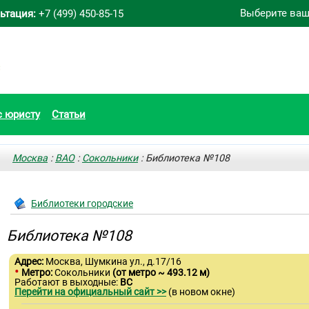
Выберите ваш
ьтация:
+7 (499) 450-85-15
с юристу
Статьи
Москва
:
ВАО
:
Сокольники
: Библиотека №108
Библиотеки городские
Библиотека №108
Адрес:
Москва, Шумкина ул., д.17/16
•
Метро:
Сокольники
(от метро ~ 493.12 м)
Работают в выходные:
ВС
Перейти на официальный сайт >>
(в новом окне)