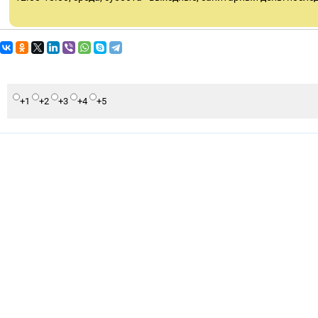
+1
+2
+3
+4
+5