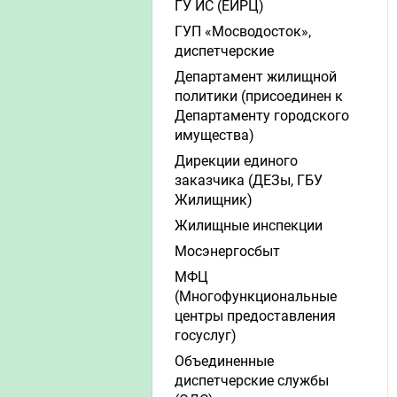
ГУ ИС (ЕИРЦ)
ГУП «Мосводосток»,
диспетчерские
Департамент жилищной
политики (присоединен к
Департаменту городского
имущества)
Дирекции единого
заказчика (ДЕЗы, ГБУ
Жилищник)
Жилищные инспекции
Мосэнергосбыт
МФЦ
(Многофункциональные
центры предоставления
госуслуг)
Объединенные
диспетчерские службы