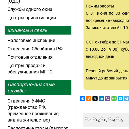
(ОДС)
Режим работы
Службы одного окна
С 01 июня по 30 сент
Центры приватизации
воскресенье - выходно
Запись читателей с 10.
Финансы и связь
Налоговые инспекции
С 01 октября по 31 ма
Отделения Сбербанка РФ
с 10.00 до 19.00), су
выходной день
Почтовые отделения
Центры продаж и
Первый рабочий день 
обслуживания МГТС
минут до их закрытия.
Паспортно-визовые
службы
Отделения УФМС
(гражданство РФ,
временное проживание,
вид на жительство)
+1
+2
+3
+4
+5
Паспортные столы (паспорт