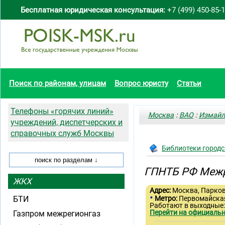
Бесплатная юридическая консультация:
+7 (499) 450-85-
Поиск по районам, улицам
Вопрос юристу
Статьи
Телефоны «горячих линий»
Москва
:
ВАО
:
Измайл
учреждений, диспетчерских и
справочных служб Москвы
Библиотеки городс
ГПНТБ РФ Межр
ЖКХ
Адрес:
Москва, Парковая
•
БТИ
Метро:
Первомайск
Работают в выходные
Перейти на официальн
Газпром межрегионгаз