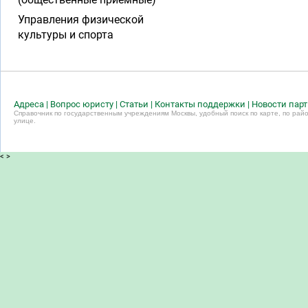
Управления физической
культуры и спорта
Адреса
|
Вопрос юристу
|
Статьи
|
Контакты поддержки
|
Новости пар
Справочник по государственным учреждениям Москвы, удобный поиск по карте, по райо
улице.
<
>