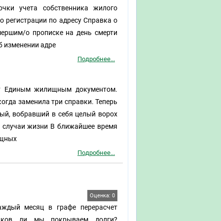
чки учета собственника жилого
 регистрации по адресу Справка о
мершим/о прописке на день смерти
б изменении адре
Подробнее...
т Единым жилищным документом.
огда заменила три справки. Теперь
ый, вобравший в себя целый ворох
е случаи жизни В ближайшее время
ищных
Подробнее...
Оценка: 0
каждый месяц в графе перерасчет
щиков ли мы покрываем долги?