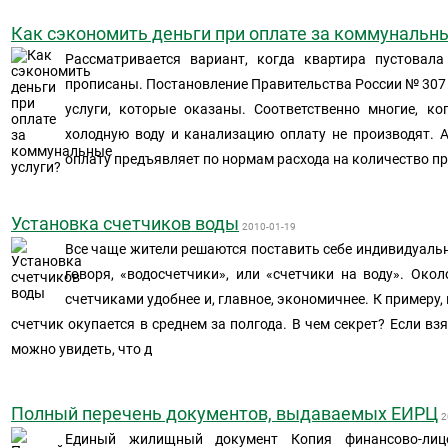
Как сэкономить деньги при оплате за коммунальны
Рассматривается вариант, когда квартира пустовал
прописаны. Постановление Правительства России № 307 
услуги, которые оказаны. Соответственно многие, ког
холодную воду и канализацию оплату не производят.
оплату предъявляет по нормам расхода на количество 
Установка счетчиков воды
2010-01-19
Все чаще жители решаются поставить себе индивидуаль
говоря, «водосчетчики», или «счетчики на воду». Око
счетчиками удобнее и, главное, экономичнее. К примеру, 
счетчик окупается в среднем за полгода. В чем секрет? Если в
можно увидеть, что д
Полный перечень документов, выдаваемых ЕИРЦ
2
Единый жилищный документ Копия финансово-лице