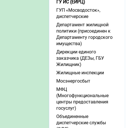
ГУ ИС (ЕИРЦ)
ГУП «Мосводосток»,
диспетчерские
Департамент жилищной
политики (присоединен к
Департаменту городского
имущества)
Дирекции единого
заказчика (ДЕЗы, ГБУ
Жилищник)
Жилищные инспекции
Мосэнергосбыт
МФЦ
(Многофункциональные
центры предоставления
госуслуг)
Объединенные
диспетчерские службы