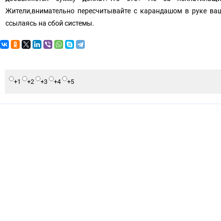
Жители,внимательно пересчитывайте с карандашом в руке ва
ссылаясь на сбой системы.
+1
+2
+3
+4
+5