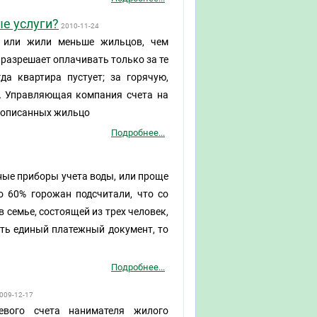
е услуги?
2010-11-24
а или жили меньше жильцов, чем
разрешает оплачивать только за те
да квартира пустует; за горячую,
 А Управляющая компания счета на
прописанных жильцо
Подробнее...
ные приборы учета воды, или проще
ло 60% горожан подсчитали, что со
в семье, состоящей из трех человек,
зять единый платежный документ, то
Подробнее...
009-12-17
вого счета нанимателя жилого