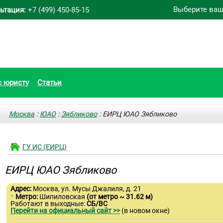
Выберите ваш
ьтация:
+7 (499) 450-85-15
с юристу
Статьи
Москва
:
ЮАО
:
Зябликово
: ЕИРЦ ЮАО Зябликово
ГУ ИС (ЕИРЦ)
ЕИРЦ ЮАО Зябликово
Адрес:
Москва, ул. Мусы Джалиля, д. 21
•
Метро:
Шипиловская
(от метро ~ 31.62 м)
Работают в выходные:
СБ/ВС
Перейти на официальный сайт >>
(в новом окне)