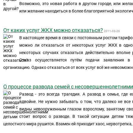
Возможно, это новая работа в другом городе, или жела
или желание находиться в более благоприятной экологи
От каких услуг ЖКХ можно отказаться?
2011-03-26
В настоящее время в связи с постоянным ростом тарифов
можно ли отказаться от некоторых услуг ЖКХ в одно
некоторых случаях отказаться действительно вполне 
Отказ осуществляется путём подачи заявления 
организацию. Однако отказаться от всех услуг всё же невозможно
О процессе развода семей с несовершеннолетним
Развод - это всегда трагедия. А развод в семье, где е
вдвойне. Не нужно забывать о том, что далеко не все
видны невооруженным глазом взрослому, занятому сво
стоит вопрос о разводе. В такой ситуации детям тя
целостного мира рушится. Взамен ей приходит хаос, нервотрепка,