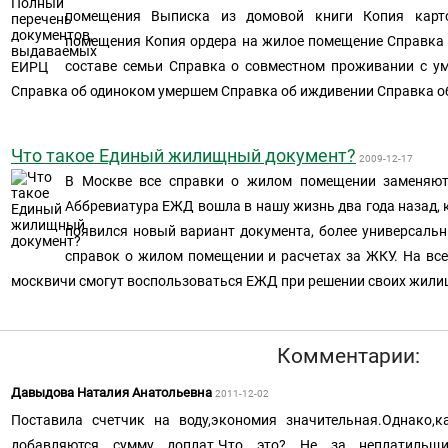
помещения Выписка из домовой книги Копия карто
помещения Копия ордера на жилое помещение Справка о
составе семьи Справка о совместном проживании с у
Справка об одиноком умершем Справка об иждивении Справка о
Что такое Единый жилищный документ?
2009-12-17
В Москве все справки о жилом помещении заменяю
Аббревиатура ЕЖД вошла в нашу жизнь два года назад, к
появился новый вариант документа, более универсальн
справок о жилом помещении и расчетах за ЖКУ. На вс
москвичи смогут воспользоваться ЕЖД при решении своих жил
Комментарии:
Давыдова Наталия Анатольевна
2011-12-02
Поставила счетчик на воду,экономия значительная.Однако,
добавляются сумму доплат.Что это? Не за неплатиль