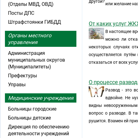
(Отделы МВД, ОВД)
или желание на
Посты ДПС
Штрафстоянки ГИБДД
От каких услуг ЖК
В настоящее вр
Органы местного
можно ли отка
управления
некоторых случаях от
Администрация
осуществляется путём
муниципальных округов
отказаться от всех услу
(Муниципалитеты)
Префектуры
О процессе разво
Управы
Развод - это в
Медицинские учреждения
вдвойне. Не ну
видны невооруженным 
Больницы городские
вопрос о разводе. В т
Больницы детские
рушится. Взамен ей прих
Дирекция по обеспечению
деятельности учреждений