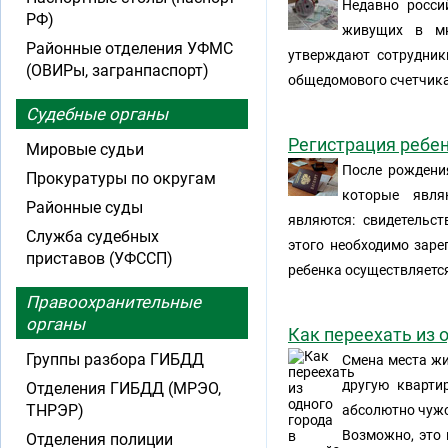
Недавно росси
РФ)
живущих в мн
Районные отделения УФМС
утверждают сотрудник
(ОВИРы, загранпаспорт)
общедомового счетчика 
Судебные органы
Регистрация ребен
Мировые судьи
После рождени
Прокуратуры по округам
которые явля
Районные суды
являются: свидетельс
Служба судебных
этого необходимо заре
приставов (УФССП)
ребенка осуществляетс
Правоохранительные
органы
Как переехать из 
Группы разбора ГИБДД
Смена места жи
другую кварти
Отделения ГИБДД (МРЭО,
ТНРЭР)
абсолютно чужо
Возможно, это 
Отделения полиции