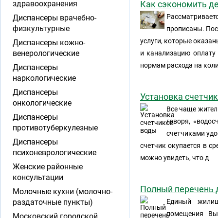
здравоохранения
Как сэкономить де
Рассматривает
Диспансеры врачебно-
физкультурные
прописаны. Пос
услуги, которые оказан
Диспансеры кожно-
венерологические
и канализацию оплату 
нормам расхода на кол
Диспансеры
наркологические
Диспансеры
Установка счетчи
онкологические
Все чаще жител
Диспансеры
говоря, «водос
противотуберкулезные
счетчиками удоб
Диспансеры
счетчик окупается в ср
психоневрологические
можно увидеть, что д
Женские районные
консультации
Полный перечень 
Молочные кухни (молочно-
раздаточные пункты)
Единый жилищ
помещения Вы
Московский городской