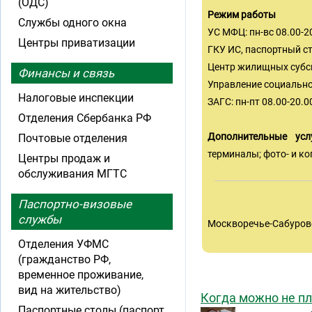
(ОДС)
Режим работы
Службы одного окна
УС МФЦ: пн-вс 08.00-2
Центры приватизации
ГКУ ИС, паспортный ст
Центр жилищных субсид
Финансы и связь
Управление социальной
Налоговые инспекции
ЗАГС: пн-пт 08.00-20.00
Отделения Сбербанка РФ
Дополнительные услу
Почтовые отделения
терминалы; фото- и ко
Центры продаж и
обслуживания МГТС
Паспортно-визовые
службы
Москворечье-Сабуров
Отделения УФМС
(гражданство РФ,
временное проживание,
вид на жительство)
Когда можно не п
Паспортные столы (паспорт