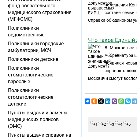
помещения Копи
фонд обязательного
медицинского страхования
составе семьи
(МГФОМС)
Справка об одиноком у
Поликлиники
ведомственные
Что такое Единый
Поликлиники городские,
В Москве все
амбулатории, МСЧ
Аббревиатура Е
Поликлиники детские
появился новый
Поликлиники
справок о жил
стоматологические
москвичи смогут воспо
взрослые
Поликлиники
стоматологические
детские
Пункты выдачи и замены
медицинских полисов
+1
+2
+3
+4
+5
(ОМС)
Пункты выдачи справок на