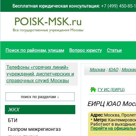
Бесплатная юридическая консультация:
+7 (499) 450-85-
Поиск по районам, улицам
Вопрос юристу
Статьи
Телефоны «горячих линий»
Москва
:
ЮАО
:
Москво
учреждений, диспетчерских и
справочных служб Москвы
ГУ ИС (ЕИРЦ)
ЕИРЦ ЮАО Моск
ЖКХ
Адрес:
Москва, Пролета
•
БТИ
Метро:
Кантемировс
Работают в выходные
Перейти на официальн
Газпром межрегионгаз