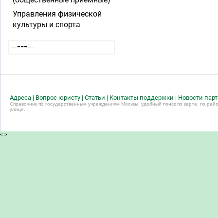
Управления физической
культуры и спорта
---===---
Адреса
|
Вопрос юристу
|
Статьи
|
Контакты поддержки
|
Новости пар
Справочник по государственным учреждениям Москвы, удобный поиск по карте, по райо
улице.
<
>