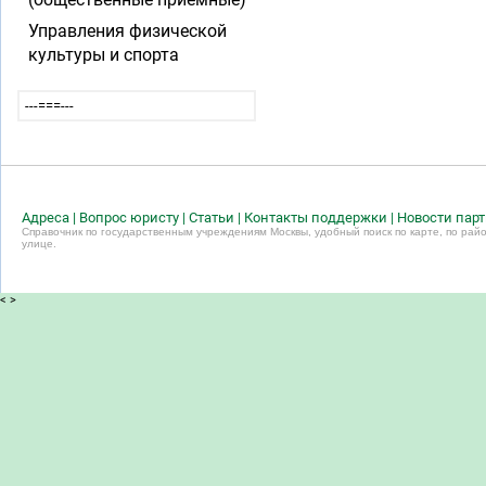
Управления физической
культуры и спорта
---===---
Адреса
|
Вопрос юристу
|
Статьи
|
Контакты поддержки
|
Новости пар
Справочник по государственным учреждениям Москвы, удобный поиск по карте, по райо
улице.
<
>