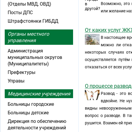
(Отделы МВД, ОВД)
Возможно, это 
или желание на
Посты ДПС
Штрафстоянки ГИБДД
От каких услуг ЖК
Органы местного
В настоящее вр
управления
можно ли отка
Администрация
некоторых случаях от
муниципальных округов
осуществляется путём
(Муниципалитеты)
отказаться от всех услу
Префектуры
Управы
О процессе разво
Медицинские учреждения
Развод - это в
вдвойне. Не ну
Больницы городские
видны невооруженным 
Больницы детские
вопрос о разводе. В т
Дирекция по обеспечению
рушится. Взамен ей прих
деятельности учреждений