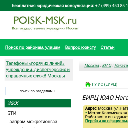
Бесплатная юридическая консультация:
+7 (499) 450-85-
Поиск по районам, улицам
Вопрос юристу
Статьи
Телефоны «горячих линий»
Москва
:
ЮАО
:
Нагати
учреждений, диспетчерских и
справочных служб Москвы
ГУ ИС (ЕИРЦ)
ЕИРЦ ЮАО Нага
ЖКХ
Адрес:
Москва, ул.Нага
•
БТИ
Метро:
Коломенская
Работают в выходные
Перейти на официальн
Газпром межрегионгаз