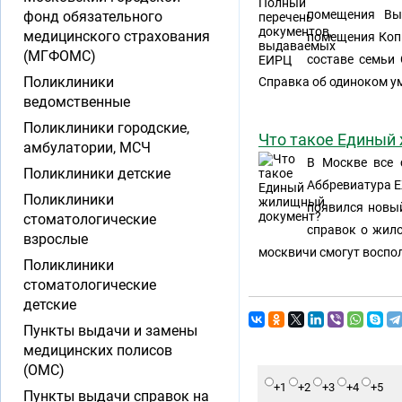
помещения Вы
фонд обязательного
медицинского страхования
помещения Копи
(МГФОМС)
составе семьи
Поликлиники
Справка об одиноком у
ведомственные
Поликлиники городские,
Что такое Единый
амбулатории, МСЧ
В Москве все
Поликлиники детские
Аббревиатура Е
Поликлиники
появился новый
стоматологические
справок о жил
взрослые
москвичи смогут воспо
Поликлиники
стоматологические
детские
Пункты выдачи и замены
медицинских полисов
(ОМС)
+1
+2
+3
+4
+5
Пункты выдачи справок на