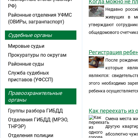
Когда можно не п
РФ)
Недавно росси
Районные отделения УФМС
живущих в мн
(ОВИРы, загранпаспорт)
утверждают сотрудник
общедомового счетчика 
Судебные органы
Мировые судьи
Регистрация ребен
Прокуратуры по округам
После рождени
Районные суды
которые явля
Служба судебных
являются: свидетельс
приставов (УФССП)
этого необходимо заре
ребенка осуществляетс
Правоохранительные
органы
Как переехать из 
Группы разбора ГИБДД
Смена места жи
Отделения ГИБДД (МРЭО,
ТНРЭР)
другую кварти
абсолютно чужо
Отделения полиции