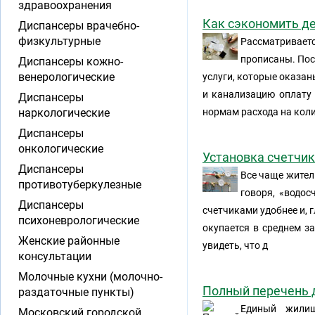
здравоохранения
Как сэкономить де
Диспансеры врачебно-
физкультурные
Рассматривает
прописаны. Пос
Диспансеры кожно-
венерологические
услуги, которые оказан
и канализацию оплату 
Диспансеры
наркологические
нормам расхода на кол
Диспансеры
онкологические
Установка счетчи
Диспансеры
Все чаще жител
противотуберкулезные
говоря, «водос
Диспансеры
счетчиками удобнее и, г
психоневрологические
окупается в среднем з
Женские районные
увидеть, что д
консультации
Молочные кухни (молочно-
Полный перечень 
раздаточные пункты)
Единый жилищ
Московский городской