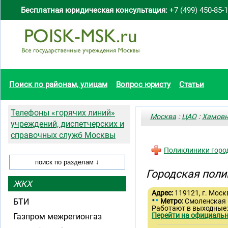
Бесплатная юридическая консультация:
+7 (499) 450-85-
Поиск по районам, улицам
Вопрос юристу
Статьи
Телефоны «горячих линий»
Москва
:
ЦАО
:
Хамовн
учреждений, диспетчерских и
справочных служб Москвы
Поликлиники горо
Городская поли
ЖКХ
Адрес:
119121, г. Москв
•
•
БТИ
Метро:
Смоленская
Работают в выходные
Перейти на официальн
Газпром межрегионгаз