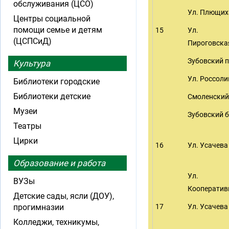
обслуживания (ЦСО)
Ул. Плющих
Центры социальной
помощи семье и детям
15
Ул.
(ЦСПСиД)
Пироговска
Зубовский п
Культура
Ул. Россол
Библиотеки городские
Библиотеки детские
Смоленский
Музеи
Зубовский б
Театры
Цирки
16
Ул. Усачева
Образование и работа
Ул.
ВУЗы
Кооператив
Детские сады, ясли (ДОУ),
прогимназии
17
Ул. Усачева
Колледжи, техникумы,