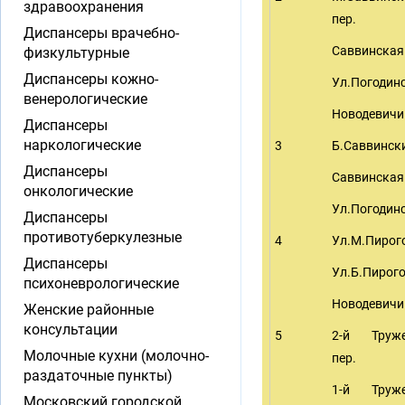
здравоохранения
пер.
Диспансеры врачебно-
Саввинская
физкультурные
Диспансеры кожно-
Ул.Погодин
венерологические
Новодевичи
Диспансеры
наркологические
3
Б.Саввински
Диспансеры
Саввинская
онкологические
Ул.Погодин
Диспансеры
противотуберкулезные
4
Ул.М.Пирог
Диспансеры
Ул.Б.Пирог
психоневрологические
Новодевичи
Женские районные
консультации
5
2-й Труже
Молочные кухни (молочно-
пер.
раздаточные пункты)
1-й Труже
Московский городской