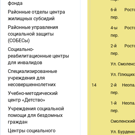
фонда
6-й Росто
Районные отделы центра
пер.
жилищных субсидий
Районные управления
4-ы Росто
социальной защиты
пер.
(СОБЕСы)
2-й Росто
Социально-
пер.
реабилитационные центры
для инвалидов
Ул. Смолен
Специализированные
Ул. Плющих
учреждения для
несовершеннолетних
14
2-й Неопа
пер.
Учебно-методический
центр «Детство»
1-й Неопа
Учреждения социальной
пер.
помощи для бездомных
Смоленский
граждан
Центры социального
Ул. Бурденк