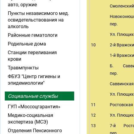
авто, оружие
Смоленский
Пункты независимого мед.
Новоконюш
освидетельствования на
пер.
алкоголь
Ул. Плющих
Районные гематологи
Родильные дома
10
2-й Вражски
Станции переливания
1-й Вражски
крови
Б. Савви
Травмпункты
пер.
ФБУЗ "Центр гигиены и
эпидемиологии"
Саввинская
Ул. Плющих
Социальные службы
11
Ростовская 
ГУП «Моссоцгарантия»
Медико-социальная
12
Ул. Плющих
экспертиза (МСЭ)
13
7-й Росто
Отделения Пенсионного
пер.