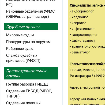
РФ)
Специалисты, запись 
Районные отделения УФМС
• эндокринолог
(ОВИРы, загранпаспорт)
• кардиолог
• невролог
Судебные органы
• инфекционист
Мировые судьи
• гастроэнтеролог
• физиотерапевт
Прокуратуры по округам
• травматолог-ортопе
Районные суды
• ревматолог
Служба судебных
приставов (УФССП)
Травматологический 
119048, Москва, 10-лет
Правоохранительные
органы
Регистратура 8 (499) 
Группы разбора ГИБДД
Адрес электронной по
Отделения ГИБДД (МРЭО,
ТНРЭР)
Городская поликлиник
Отделения полиции