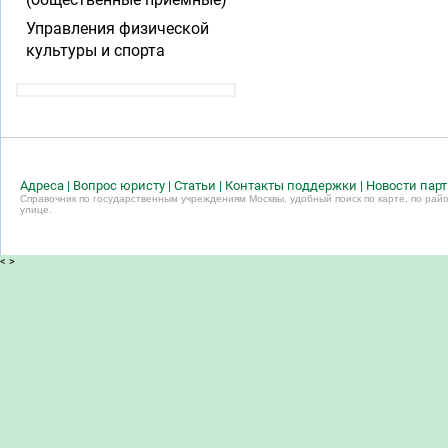
Управления физической
культуры и спорта
Адреса
|
Вопрос юристу
|
Статьи
|
Контакты поддержки
|
Новости пар
Справочник по государственным учреждениям Москвы, удобный поиск по карте, по райо
улице.
<
>