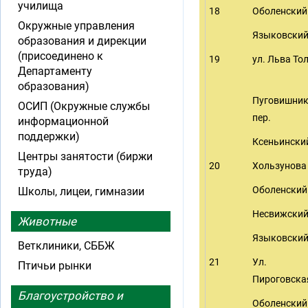
училища
18
Оболенский 
Окружные управления
Языковский
образования и дирекции
(присоединено к
19
ул. Льва То
Департаменту
образования)
Пуговишни
ОСИП (Окружные службы
пер.
информационной
поддержки)
Ксеньинский
Центры занятости (биржи
20
Хользунова 
труда)
Оболенский 
Школы, лицеи, гимназии
Несвижский
Животные
Языковский
Ветклиники, СББЖ
21
Ул.
Птичьи рынки
Пироговска
Благоустройство и
Оболенский 