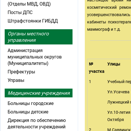
настоящее время ни
(Отделы МВД, ОВД)
косметический ремон
Посты ДПС
усовершенствовалис
Штрафстоянки ГИБДД
кабинеты психотерапе
маммограф и т.д.
Органы местного
управления
Администрация
муниципальных округов
(Муниципалитеты)
№
Улицы
Префектуры
участка
Управы
1
Учебный пе
Ул.Усачева
Медицинские учреждения
Лужнецкий 
Больницы городские
Больницы детские
Ул.10-летия
Октября
Дирекция по обеспечению
деятельности учреждений
2
М.Саввинск