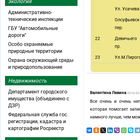
экология
Ул. Усачева
Административно-
технические инспекции
Олсуфьевск
пер.
ГБУ "Автомобильные
дороги"
22
Девичьего
Особо охраняемые
пр.
природные территории
23
Ул.М.Пирог
Охрана окружающей среды
и природопользование
Недвижимость
Департамент городского
Валентина Левина
2016-02
имущества (объединено с
Все очень и очень не
ДЗР)
которая помогает запи
Федеральная служба гос.
намного лучше, чем мож
регистрации, кадастра и
картографии Росреестр