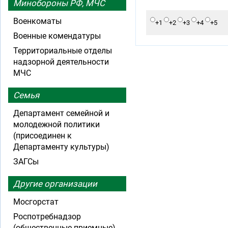
Минобороны РФ, МЧС
Военкоматы
+1
+2
+3
+4
+5
Военные комендатуры
Территориальные отделы
надзорной деятельности
МЧС
Семья
Департамент семейной и
молодежной политики
(присоединен к
Департаменту культуры)
ЗАГСы
Другие организации
Мосгорстат
Роспотребнадзор
(общественные приемные)