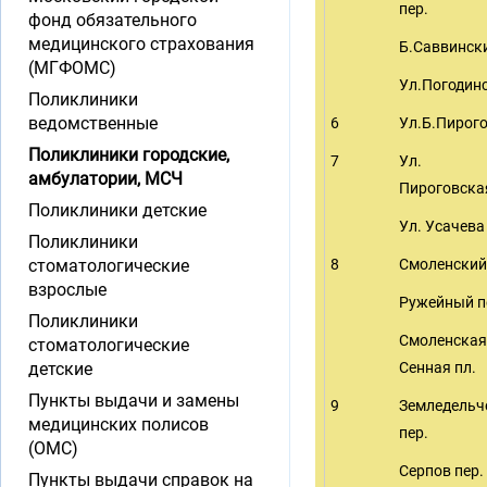
пер.
фонд обязательного
медицинского страхования
Б.Саввински
(МГФОМС)
Ул.Погодин
Поликлиники
ведомственные
6
Ул.Б.Пирог
Поликлиники городские,
7
Ул. М
амбулатории, МСЧ
Пироговска
Поликлиники детские
Ул. Усачева
Поликлиники
стоматологические
8
Смоленский
взрослые
Ружейный п
Поликлиники
Смоленская
стоматологические
детские
Сенная пл.
Пункты выдачи и замены
9
Земледельч
медицинских полисов
пер.
(ОМС)
Серпов пер.
Пункты выдачи справок на