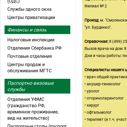
(ОДС)
Филиал № 2
Службы одного окна
Центры приватизации
Проезд:
м. "Смоленская
"ул. Бурденко".
Финансы и связь
Налоговые инспекции
Справочная:
8 (499) 2
Отделения Сбербанка РФ
Вызов врача на дом: 8 
Дни и часы работы: пн-п
Почтовые отделения
Центры продаж и
Специалисты нашего ц
обслуживания МГТС
• врач общей практик
Паспортно-визовые
• акушер-гинеколог
службы
• уролог
• оториноларинголог
Отделения УФМС
(гражданство РФ,
• хирург
временное проживание,
• офтальмолог
вид на жительство)
• терапевт (в т.ч. уча
Паспортные столы (паспорт