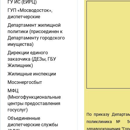
ГУ ИС (ЕИРЦ)
ГУП «Мосводосток»,
диспетчерские
Департамент жилищной
политики (присоединен к
Департаменту городского
имущества)
Дирекции единого
заказчика (ДЕЗы, ГБУ
Жилищник)
Жилищные инспекции
Мосэнергосбыт
МФЦ
(Многофункциональные
центры предоставления
госуслуг)
По приказу Департам
Объединенные
поликлиника № 56 
диспетчерские службы
здравоохранения "Го