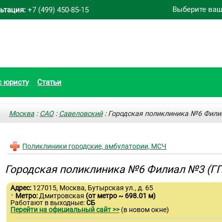
Выберите ваш
ьтация:
+7 (499) 450-85-15
с юристу
Статьи
Москва
:
САО
:
Савеловский
: Городская поликлиника №6 Фили
Поликлиники городские, амбулатории, МСЧ
Городская поликлиника №6 Филиал №3 (ГП
Адрес:
127015, Москва, Бутырская ул., д. 65
•
Метро:
Дмитровская
(от метро ~ 698.01 м)
Работают в выходные:
СБ
Перейти на официальный сайт >>
(в новом окне)