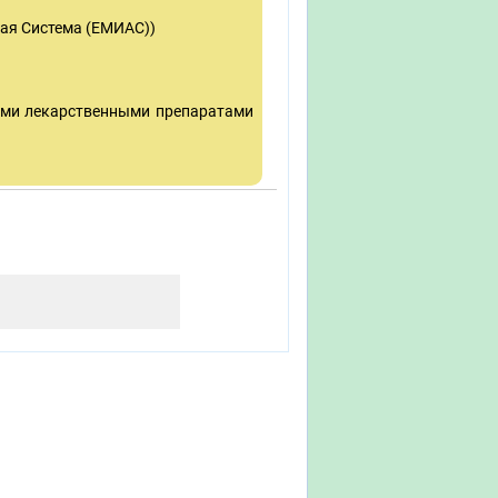
ая Система (ЕМИАС))
ыми лекарственными препаратами