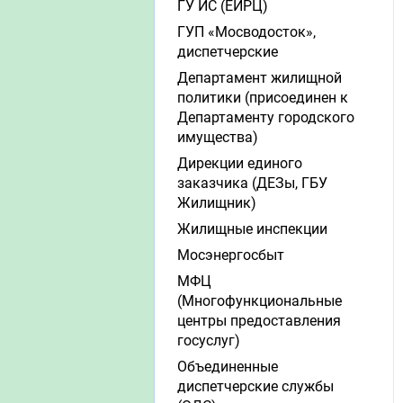
ГУ ИС (ЕИРЦ)
ГУП «Мосводосток»,
диспетчерские
Департамент жилищной
политики (присоединен к
Департаменту городского
имущества)
Дирекции единого
заказчика (ДЕЗы, ГБУ
Жилищник)
Жилищные инспекции
Мосэнергосбыт
МФЦ
(Многофункциональные
центры предоставления
госуслуг)
Объединенные
диспетчерские службы