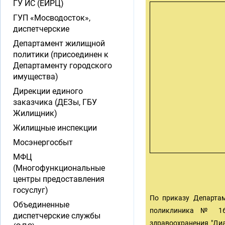
ГУ ИС (ЕИРЦ)
ГУП «Мосводосток»,
диспетчерские
Департамент жилищной
политики (присоединен к
Департаменту городского
имущества)
Дирекции единого
заказчика (ДЕЗы, ГБУ
Жилищник)
Жилищные инспекции
Мосэнергосбыт
МФЦ
(Многофункциональные
центры предоставления
госуслуг)
По приказу Департам
Объединенные
поликлиника № 169
диспетчерские службы
здравоохранения "Ди