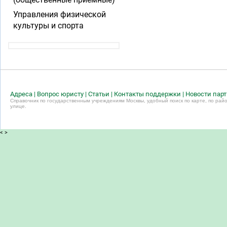
Управления физической
культуры и спорта
Адреса
|
Вопрос юристу
|
Статьи
|
Контакты поддержки
|
Новости пар
Справочник по государственным учреждениям Москвы, удобный поиск по карте, по райо
улице.
<
>