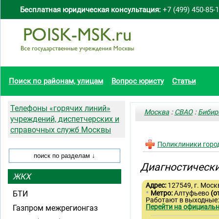
Бесплатная юридическая консультация:
+7 (499) 450-85-
Поиск по районам, улицам
Вопрос юристу
Статьи
Телефоны «горячих линий»
Москва
:
СВАО
:
Бибир
учреждений, диспетчерских и
справочных служб Москвы
Поликлиники горо
Диагностически
ЖКХ
Адрес:
127549, г. Моск
•
БТИ
Метро:
Алтуфьево
(о
Работают в выходные
Перейти на официальн
Газпром межрегионгаз