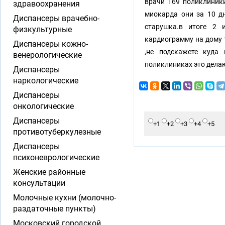
врачи 169 поликлиники
здравоохранения
миокарда они за 10 д
Диспансеры врачебно-
старушка.в итоге 2
физкультурные
кардиограмму на дому т
Диспансеры кожно-
,не подскажете куда
венерологические
поликлиниках это делаю
Диспансеры
наркологические
Диспансеры
онкологические
Диспансеры
+1
+2
+3
+4
+5
противотуберкулезные
Диспансеры
психоневрологические
Женские районные
консультации
Молочные кухни (молочно-
раздаточные пункты)
Московский городской