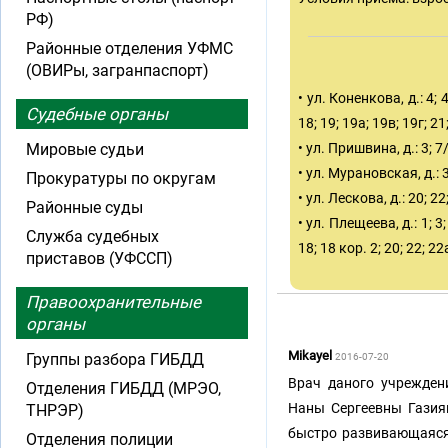
РФ)
Районные отделения УФМС
(ОВИРы, загранпаспорт)
• ул. Коненкова, д.: 4; 4б
Судебные органы
18; 19; 19а; 19в; 19г; 21
Мировые судьи
• ул. Пришвина, д.: 3; 7/
• ул. Мурановская, д.: 3;
Прокуратуры по округам
• ул. Лескова, д.: 20; 22
Районные суды
• ул. Плещеева, д.: 1; 3; 
Служба судебных
18; 18 кор. 2; 20; 22; 22а
приставов (УФССП)
Правоохранительные
органы
Mikayel
Группы разбора ГИБДД
2016-07-20
Врач даного учрежден
Отделения ГИБДД (МРЭО,
Наны Сергеевны Газиян
ТНРЭР)
быстро развивающаяся 
Отделения полиции