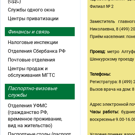
(ОДС)
Филиал № 2
Службы одного окна
Центры приватизации
Заместитель главно
Николаевна, 8 (499) 2
Финансы и связь
Приём населения: понед
Налоговые инспекции
Отделения Сбербанка РФ
Проезд:
метро Алтуфь
Шенкурскому проезду
Почтовые отделения
Центры продаж и
Телефоны:
обслуживания МГТС
Регистратура: 8 (499) 
Паспортно-визовые
Вызов врача на дом: 8 
службы
Адрес электронной по
Отделения УФМС
(гражданство РФ,
Часы работы:
будние
временное проживание,
воскресенье 9.00-16.0
вид на жительство)
Паспортные столы (паспорт
Условия приема: взро