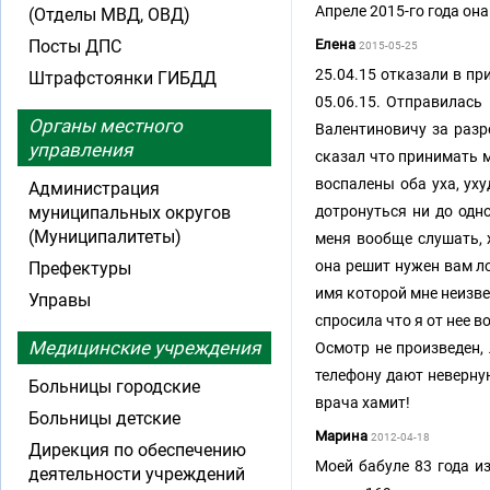
Апреле 2015-го года он
(Отделы МВД, ОВД)
Посты ДПС
Елена
2015-05-25
25.04.15 отказали в пр
Штрафстоянки ГИБДД
05.06.15. Отправилась
Органы местного
Валентиновичу за разр
управления
сказал что принимать м
воспалены оба уха, уху
Администрация
муниципальных округов
дотронуться ни до одн
(Муниципалитеты)
меня вообще слушать, х
она решит нужен вам ло
Префектуры
имя которой мне неизве
Управы
спросила что я от нее в
Медицинские учреждения
Осмотр не произведен, 
телефону дают неверну
Больницы городские
врача хамит!
Больницы детские
Марина
2012-04-18
Дирекция по обеспечению
Моей бабуле 83 года и
деятельности учреждений