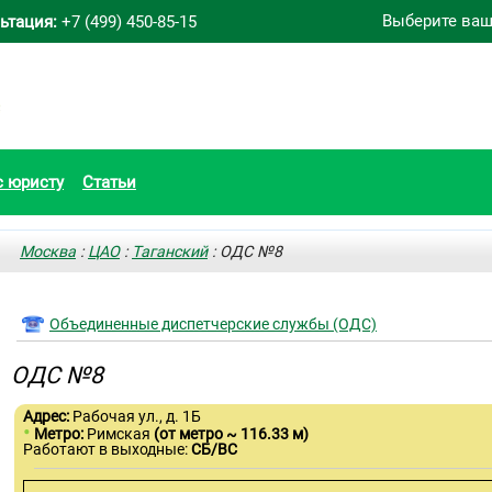
Выберите ваш
ьтация:
+7 (499) 450-85-15
с юристу
Статьи
Москва
:
ЦАО
:
Таганский
: ОДС №8
Объединенные диспетчерские службы (ОДС)
ОДС №8
Адрес:
Рабочая ул., д. 1Б
•
Метро:
Римская
(от метро ~ 116.33 м)
Работают в выходные:
СБ/ВС