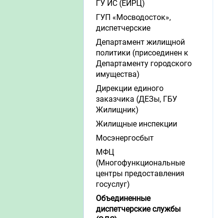
ГУ ИС (ЕИРЦ)
ГУП «Мосводосток»,
диспетчерские
Департамент жилищной
политики (присоединен к
Департаменту городского
имущества)
Дирекции единого
заказчика (ДЕЗы, ГБУ
Жилищник)
Жилищные инспекции
Мосэнергосбыт
МФЦ
(Многофункциональные
центры предоставления
госуслуг)
Объединенные
диспетчерские службы