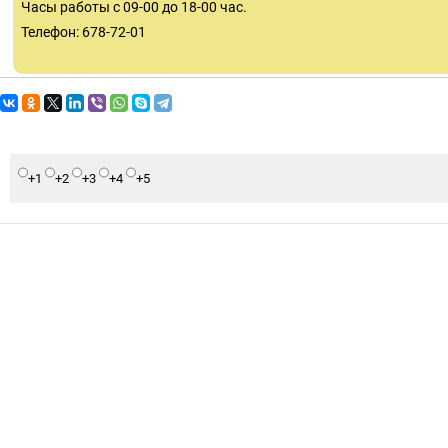
Часы работы с 09-00 до 18-00 час.
Телефон: 678-72-01
+1
+2
+3
+4
+5