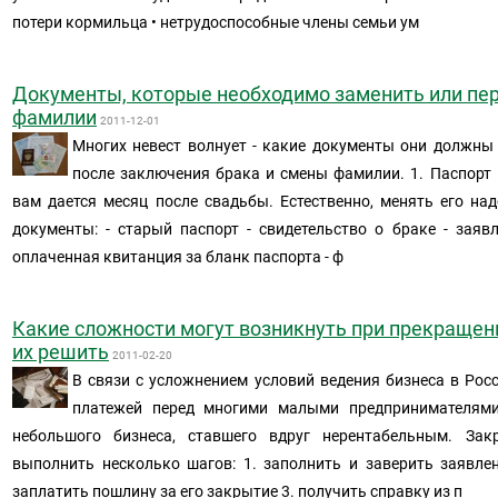
потери кормильца • нетрудоспособные члены семьи ум
Документы, которые необходимо заменить или пе
фамилии
2011-12-01
Многих невест волнует - какие документы они должны
после заключения брака и смены фамилии. 1. Паспорт
вам дается месяц после свадьбы. Естественно, менять его на
документы: - старый паспорт - свидетельство о браке - заяв
оплаченная квитанция за бланк паспорта - ф
Какие сложности могут возникнуть при прекращен
их решить
2011-02-20
В связи с усложнением условий ведения бизнеса в Рос
платежей перед многими малыми предпринимателями
небольшого бизнеса, ставшего вдруг нерентабельным. За
выполнить несколько шагов: 1. заполнить и заверить заявле
заплатить пошлину за его закрытие 3. получить справку из п