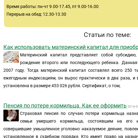
Время работы: пн-чт 9.00-17.45, пт 9.00-16.00
Перерыв на обед: 12.30-13.30
Статьи по теме:
Как использовать материнский капитал для приоб
Материнский капитал представляет собой субсидию
рождение второго или последующего ребенка. Данная
2007 году. Тогда материнский капитал составлял всего 250 т
ежегодным индексациям, он вырос практически в два раза, и 
установлена в размере 453 026 рубля. Сертификат, о том,
Пенсия по потере кормильца. Как ее оформить
2014-0
Страховая пенсия по случаю потери кормильца назн
семьи умершего кормильца, состоявшим на его и
совершившие умышленное уголовно наказуемое деяние, повле
установленное в судебном порядке. Кто имеет право на назна