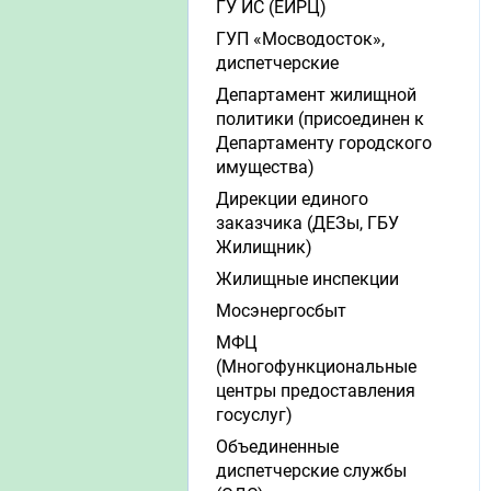
ГУ ИС (ЕИРЦ)
ГУП «Мосводосток»,
диспетчерские
Департамент жилищной
политики (присоединен к
Департаменту городского
имущества)
Дирекции единого
заказчика (ДЕЗы, ГБУ
Жилищник)
Жилищные инспекции
Мосэнергосбыт
МФЦ
(Многофункциональные
центры предоставления
госуслуг)
Объединенные
диспетчерские службы