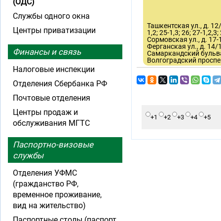
(ОДС)
Службы одного окна
Ташкентская ул., д. 12/20
Центры приватизации
1,2; 25-1,3; 26; 27-1,2,3
Сормовская ул., д. 17-1
Ферганская ул., д. 14/13
Финансы и связь
Самаркандский бульвар, д
Волгоградский проспек
Налоговые инспекции
Отделения Сбербанка РФ
Почтовые отделения
Центры продаж и
+1
+2
+3
+4
+5
обслуживания МГТС
Паспортно-визовые
службы
Отделения УФМС
(гражданство РФ,
временное проживание,
вид на жительство)
Паспортные столы (паспорт