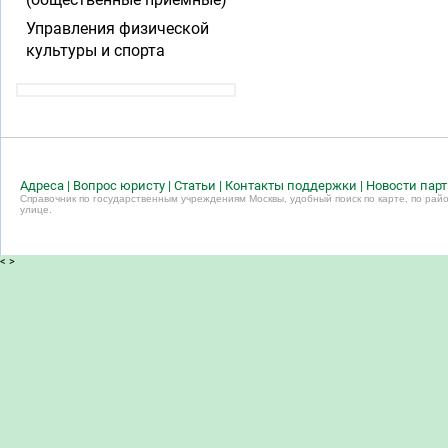
Управления физической
культуры и спорта
Адреса
|
Вопрос юристу
|
Статьи
|
Контакты поддержки
|
Новости пар
Справочник по государственным учреждениям Москвы, удобный поиск по карте, по райо
улице.
<
>