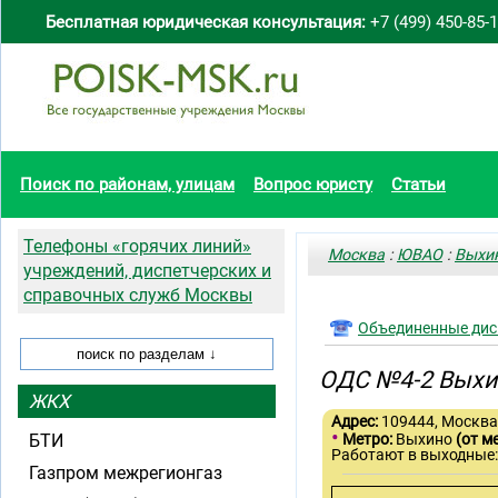
Бесплатная юридическая консультация:
+7 (499) 450-85-
Поиск по районам, улицам
Вопрос юристу
Статьи
Телефоны «горячих линий»
Москва
:
ЮВАО
:
Выхи
учреждений, диспетчерских и
справочных служб Москвы
Объединенные дис
ОДС №4-2 Выхи
ЖКХ
Адрес:
109444, Москва,
•
БТИ
Метро:
Выхино
(от м
Работают в выходные
Газпром межрегионгаз