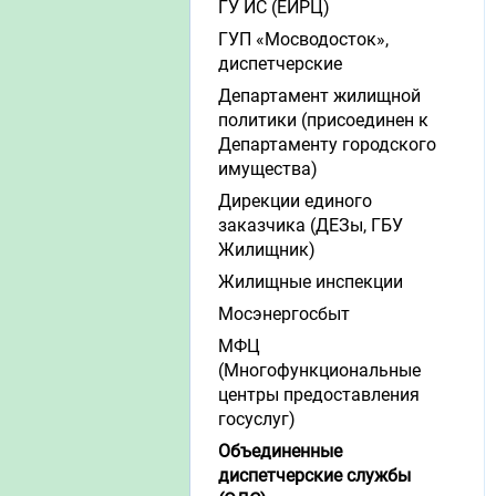
ГУ ИС (ЕИРЦ)
ГУП «Мосводосток»,
диспетчерские
Департамент жилищной
политики (присоединен к
Департаменту городского
имущества)
Дирекции единого
заказчика (ДЕЗы, ГБУ
Жилищник)
Жилищные инспекции
Мосэнергосбыт
МФЦ
(Многофункциональные
центры предоставления
госуслуг)
Объединенные
диспетчерские службы