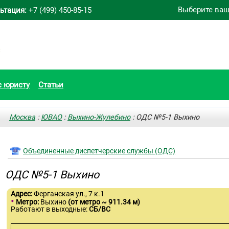
Выберите ваш
ьтация:
+7 (499) 450-85-15
с юристу
Статьи
Москва
:
ЮВАО
:
Выхино-Жулебино
: ОДС №5-1 Выхино
Объединенные диспетчерские службы (ОДС)
ОДС №5-1 Выхино
Адрес:
Ферганская ул., 7 к.1
•
Метро:
Выхино
(от метро ~ 911.34 м)
Работают в выходные:
СБ/ВС