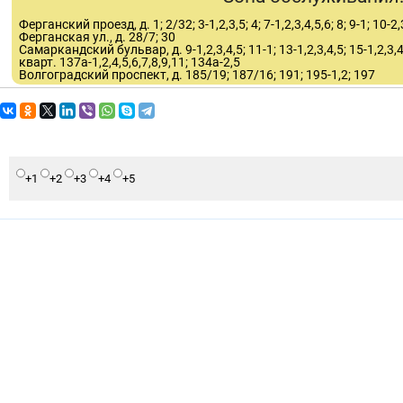
Ферганский проезд, д. 1; 2/32; 3-1,2,3,5; 4; 7-1,2,3,4,5,6; 8; 9-1; 10-2,
Ферганская ул., д. 28/7; 30
Самаркандский бульвар, д. 9-1,2,3,4,5; 11-1; 13-1,2,3,4,5; 15-1,2,3,4
кварт. 137а-1,2,4,5,6,7,8,9,11; 134а-2,5
Волгоградский проспект, д. 185/19; 187/16; 191; 195-1,2; 197
+1
+2
+3
+4
+5