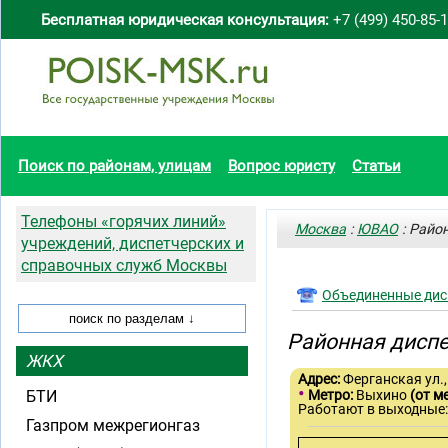
Бесплатная юридическая консультация:
+7 (499) 450-85-
Поиск по районам, улицам
Вопрос юристу
Статьи
Телефоны «горячих линий»
Москва
:
ЮВАО
: Райо
учреждений, диспетчерских и
справочных служб Москвы
Объединенные дис
Районная дисп
ЖКХ
Адрес:
Ферганская ул., 
•
БТИ
Метро:
Выхино
(от м
Работают в выходные
Газпром межрегионгаз