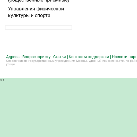
Управления физической
культуры и спорта
Адреса
|
Вопрос юристу
|
Статьи
|
Контакты поддержки
|
Новости пар
Справочник по государственным учреждениям Москвы, удобный поиск по карте, по райо
улице.
<
>