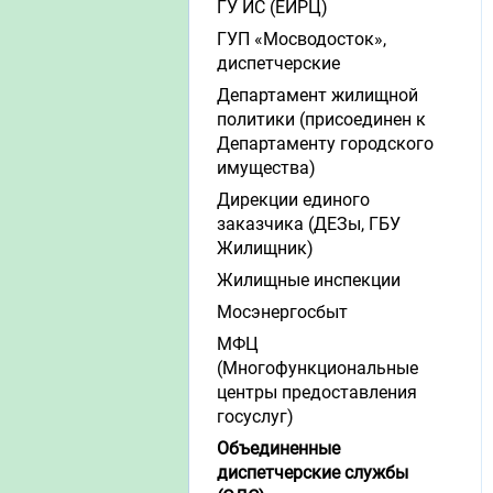
ГУ ИС (ЕИРЦ)
ГУП «Мосводосток»,
диспетчерские
Департамент жилищной
политики (присоединен к
Департаменту городского
имущества)
Дирекции единого
заказчика (ДЕЗы, ГБУ
Жилищник)
Жилищные инспекции
Мосэнергосбыт
МФЦ
(Многофункциональные
центры предоставления
госуслуг)
Объединенные
диспетчерские службы