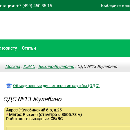
Выберите ваш
ьтация:
+7 (499) 450-85-15
с юристу
Статьи
Москва
:
ЮВАО
:
Выхино-Жулебино
: ОДС №13 Жулебино
Объединенные диспетчерские службы (ОДС)
ОДС №13 Жулебино
Адрес:
Жулебинский б-р, д.25
•
Метро:
Выхино
(от метро ~ 3505.73 м)
Работают в выходные:
СБ/ВС