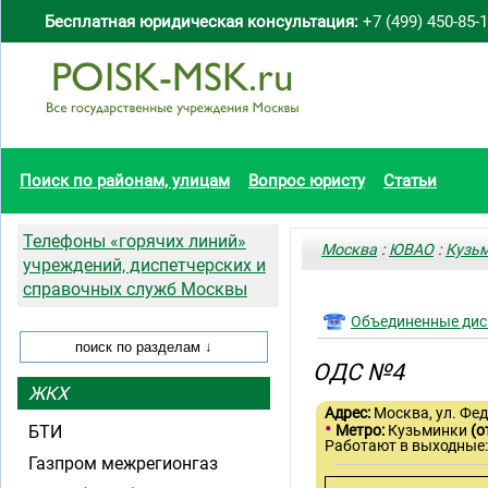
Бесплатная юридическая консультация:
+7 (499) 450-85-
Поиск по районам, улицам
Вопрос юристу
Статьи
Телефоны «горячих линий»
Москва
:
ЮВАО
:
Кузь
учреждений, диспетчерских и
справочных служб Москвы
Объединенные дис
ОДС №4
ЖКХ
Адрес:
Москва, ул. Федо
•
БТИ
Метро:
Кузьминки
(о
Работают в выходные
Газпром межрегионгаз