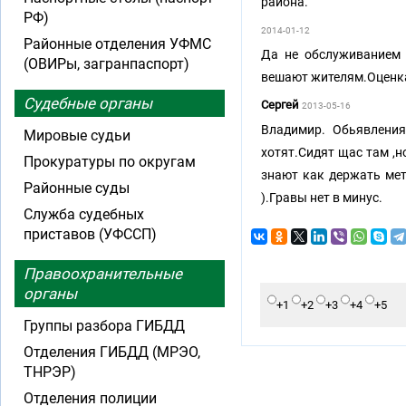
района.
РФ)
2014-01-12
Районные отделения УФМС
Да не обслуживанием 
(ОВИРы, загранпаспорт)
вешают жителям.Оценка
Судебные органы
Сергей
2013-05-16
Владимир. Обьявления
Мировые судьи
хотят.Сидят щас там ,н
Прокуратуры по округам
знают как держать метл
Районные суды
).Гравы нет в минус.
Служба судебных
приставов (УФССП)
Правоохранительные
органы
+1
+2
+3
+4
+5
Группы разбора ГИБДД
Отделения ГИБДД (МРЭО,
ТНРЭР)
Отделения полиции