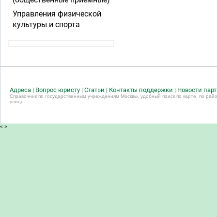
Управления физической
культуры и спорта
Адреса
|
Вопрос юристу
|
Статьи
|
Контакты поддержки
|
Новости пар
Справочник по государственным учреждениям Москвы, удобный поиск по карте, по райо
улице.
<
>