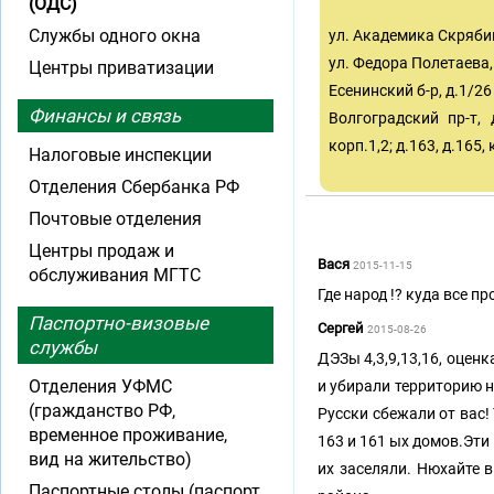
(ОДС)
Службы одного окна
ул. Академика Скрябина
ул. Федора Полетаева, д
Центры приватизации
Есенинский б-р, д.1/26 
Финансы и связь
Волгоградский пр-т, д.
корп.1,2; д.163, д.165, 
Налоговые инспекции
Отделения Сбербанка РФ
Почтовые отделения
Центры продаж и
Вася
2015-11-15
обслуживания МГТС
Где народ !? куда все пр
Паспортно-визовые
Сергей
2015-08-26
службы
ДЭЗы 4,3,9,13,16, оцен
Отделения УФМС
и убирали территорию н
(гражданство РФ,
Русски сбежали от вас!
временное проживание,
163 и 161 ых домов.Эти
вид на жительство)
их заселяли. Нюхайте в
Паспортные столы (паспорт