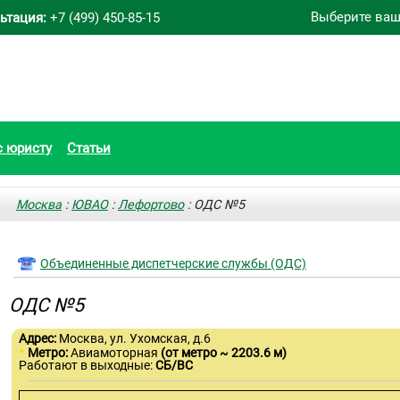
Выберите ваш
ьтация:
+7 (499) 450-85-15
с юристу
Статьи
Москва
:
ЮВАО
:
Лефортово
: ОДС №5
Объединенные диспетчерские службы (ОДС)
ОДС №5
Адрес:
Москва, ул. Ухомская, д.6
•
Метро:
Авиамоторная
(от метро ~ 2203.6 м)
Работают в выходные:
СБ/ВС