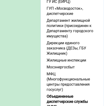
ГУ ИС (ЕИРЦ)
ГУП «Мосводосток»,
диспетчерские
Департамент жилищной
политики (присоединен к
Департаменту городского
имущества)
Дирекции единого
заказчика (ДЕЗы, ГБУ
Жилищник)
Жилищные инспекции
Мосэнергосбыт
МФЦ
(Многофункциональные
центры предоставления
госуслуг)
Объединенные
диспетчерские службы