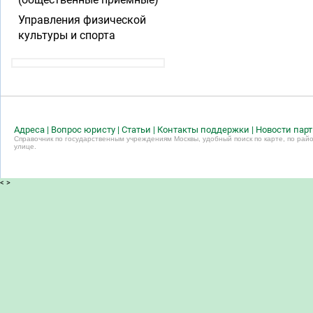
Управления физической
культуры и спорта
Адреса
|
Вопрос юристу
|
Статьи
|
Контакты поддержки
|
Новости пар
Справочник по государственным учреждениям Москвы, удобный поиск по карте, по райо
улице.
<
>