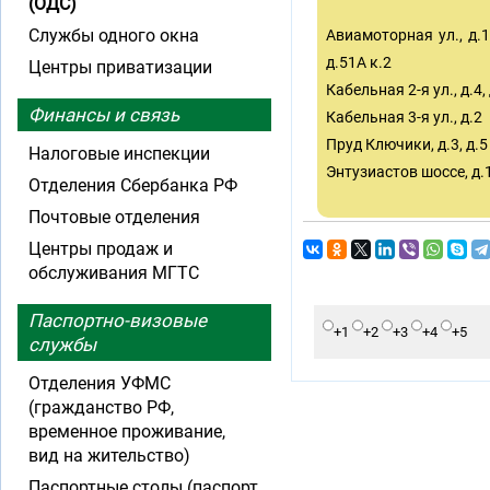
(ОДС)
Службы одного окна
Авиамоторная ул., д.14,
д.51А к.2
Центры приватизации
Кабельная 2-я ул., д.4, 
Финансы и связь
Кабельная 3-я ул., д.2
Пруд Ключики, д.3, д.5
Налоговые инспекции
Энтузиастов шоссе, д.13
Отделения Сбербанка РФ
Почтовые отделения
Центры продаж и
обслуживания МГТС
Паспортно-визовые
+1
+2
+3
+4
+5
службы
Отделения УФМС
(гражданство РФ,
временное проживание,
вид на жительство)
Паспортные столы (паспорт