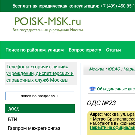
Бесплатная юридическая консультация:
+7 (499) 450-85-
Поиск по районам, улицам
Вопрос юристу
Статьи
Телефоны «горячих линий»
Москва
:
ЮВАО
:
Марь
учреждений, диспетчерских и
справочных служб Москвы
Объединенные дис
ОДС №23
ЖКХ
Адрес:
Москва, ул. Бра
•
БТИ
Метро:
Братиславск
Работают в выходные
Перейти на официальн
Газпром межрегионгаз