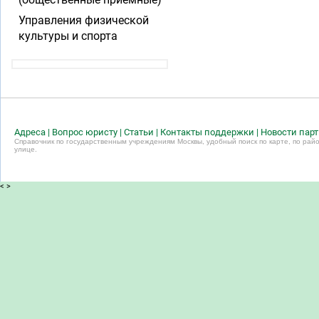
Управления физической
культуры и спорта
Адреса
|
Вопрос юристу
|
Статьи
|
Контакты поддержки
|
Новости пар
Справочник по государственным учреждениям Москвы, удобный поиск по карте, по райо
улице.
<
>