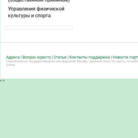
Управления физической
культуры и спорта
Адреса
|
Вопрос юристу
|
Статьи
|
Контакты поддержки
|
Новости пар
Справочник по государственным учреждениям Москвы, удобный поиск по карте, по райо
улице.
<
>