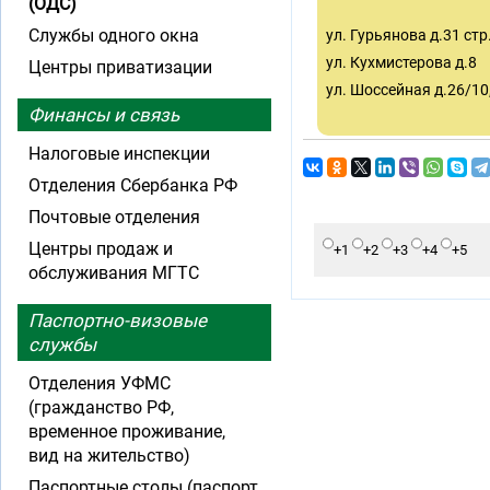
(ОДС)
Службы одного окна
ул. Гурьянова д.31 стр.
ул. Кухмистерова д.8
Центры приватизации
ул. Шоссейная д.26/10, 
Финансы и связь
Налоговые инспекции
Отделения Сбербанка РФ
Почтовые отделения
Центры продаж и
+1
+2
+3
+4
+5
обслуживания МГТС
Паспортно-визовые
службы
Отделения УФМС
(гражданство РФ,
временное проживание,
вид на жительство)
Паспортные столы (паспорт