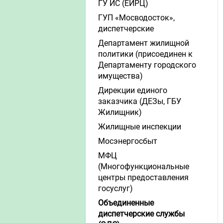
ГУ ИС (ЕИРЦ)
ГУП «Мосводосток»,
диспетчерские
Департамент жилищной
политики (присоединен к
Департаменту городского
имущества)
Дирекции единого
заказчика (ДЕЗы, ГБУ
Жилищник)
Жилищные инспекции
Мосэнергосбыт
МФЦ
(Многофункциональные
центры предоставления
госуслуг)
Объединенные
диспетчерские службы