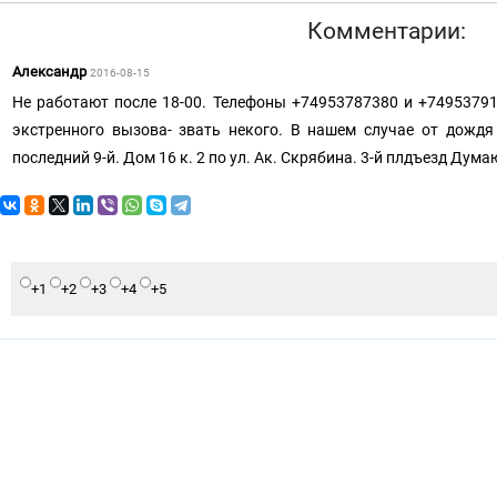
Комментарии:
Александр
2016-08-15
Не работают после 18-00. Телефоны +74953787380 и +74953791
экстренного вызова- звать некого. В нашем случае от дождя
последний 9-й. Дом 16 к. 2 по ул. Ак. Скрябина. 3-й плдъезд Думаю
+1
+2
+3
+4
+5