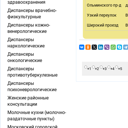
здравоохранения
Ольминского пр-д
д
Диспансеры врачебно-
Узкий переулок
В
физкультурные
Диспансеры кожно-
Широкий проезд
В
венерологические
Диспансеры
наркологические
Диспансеры
онкологические
Диспансеры
+1
+2
+3
+4
+5
противотуберкулезные
Диспансеры
психоневрологические
Женские районные
консультации
Молочные кухни (молочно-
раздаточные пункты)
Московский городской