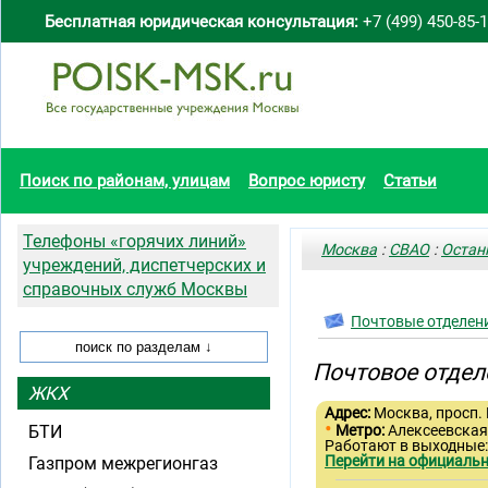
Бесплатная юридическая консультация:
+7 (499) 450-85-
Поиск по районам, улицам
Вопрос юристу
Статьи
Телефоны «горячих линий»
Москва
:
СВАО
:
Остан
учреждений, диспетчерских и
справочных служб Москвы
Почтовые отделен
Почтовое отдел
ЖКХ
Адрес:
Москва, просп. 
•
БТИ
Метро:
Алексеевска
Работают в выходные
Перейти на официальн
Газпром межрегионгаз