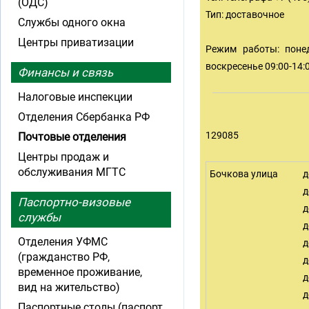
(ОДС)
Тип: доставочное
Службы одного окна
Центры приватизации
Режим работы: понеде
воскресенье 09:00-14:0
Финансы и связь
Налоговые инспекции
Отделения Сбербанка РФ
129085
Почтовые отделения
Центры продаж и
обслуживания МГТС
Бочкова улица
д
д
Паспортно-визовые
д
службы
д
Отделения УФМС
д
(гражданство РФ,
д
временное проживание,
д
вид на жительство)
д
Паспортные столы (паспорт