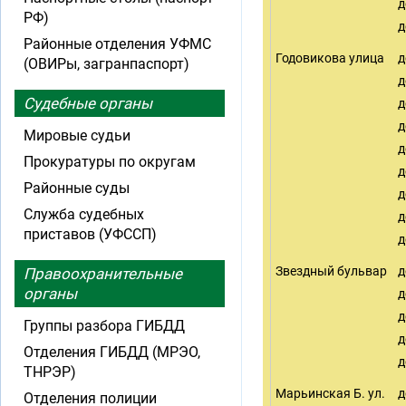
д
РФ)
д
Районные отделения УФМС
Годовикова улица
д
(ОВИРы, загранпаспорт)
д
Судебные органы
д
д
Мировые судьи
д
Прокуратуры по округам
д
Районные суды
д
Служба судебных
д
приставов (УФССП)
д
Звездный бульвар
д
Правоохранительные
органы
д
д
Группы разбора ГИБДД
д
Отделения ГИБДД (МРЭО,
д
ТНРЭР)
Марьинская Б. ул.
д
Отделения полиции