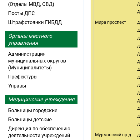
д
(Отделы МВД, ОВД)
д
Посты ДПС
Штрафстоянки ГИБДД
Мира проспект
д
д
Органы местного
д
управления
д
Администрация
д
муниципальных округов
д
(Муниципалитеты)
д
Префектуры
д
д
Управы
д
Медицинские учреждения
д
д
Больницы городские
д
Больницы детские
д
Дирекция по обеспечению
Мурманский пр-д
д
деятельности учреждений