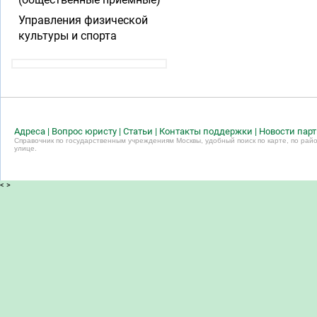
Управления физической
культуры и спорта
Адреса
|
Вопрос юристу
|
Статьи
|
Контакты поддержки
|
Новости пар
Справочник по государственным учреждениям Москвы, удобный поиск по карте, по райо
улице.
<
>