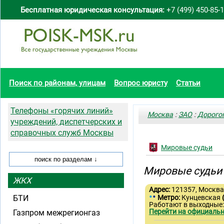
Бесплатная юридическая консультация:
+7 (499) 450-85-
Поиск по районам, улицам
Вопрос юристу
Статьи
Телефоны «горячих линий»
Москва
:
ЗАО
:
Дорого
учреждений, диспетчерских и
справочных служб Москвы
Мировые судьи
Мировые судьи 
ЖКХ
Адрес:
121357, Москва, 
•
•
БТИ
Метро:
Кунцевская
Работают в выходные:
Перейти на официальн
Газпром межрегионгаз