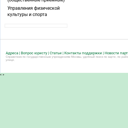
Управления физической
культуры и спорта
Адреса
|
Вопрос юристу
|
Статьи
|
Контакты поддержки
|
Новости пар
Справочник по государственным учреждениям Москвы, удобный поиск по карте, по райо
улице.
<
>