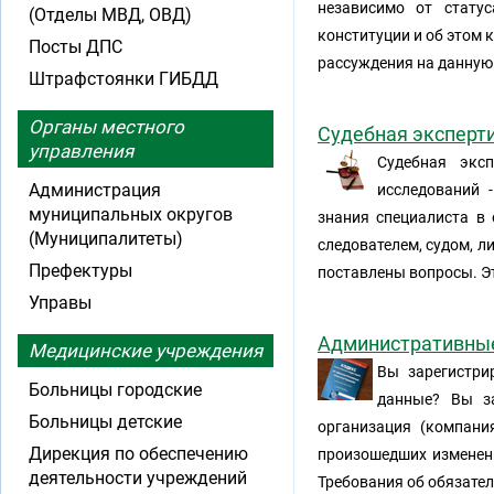
независимо от статус
(Отделы МВД, ОВД)
конституции и об этом 
Посты ДПС
рассуждения на данную 
Штрафстоянки ГИБДД
Органы местного
Судебная эксперти
управления
Судебная экс
Администрация
исследований 
муниципальных округов
знания специалиста в о
(Муниципалитеты)
следователем, судом, л
Префектуры
поставлены вопросы. Э
Управы
Административные 
Медицинские учреждения
Вы зарегистри
Больницы городские
данные? Вы з
Больницы детские
организация (компани
Дирекция по обеспечению
произошедших изменени
деятельности учреждений
Требования об обязате