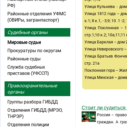
РФ)
Улица Кульнева - дома:
Районные отделения УФМС
Улица 1812 года – дома:
(ОВИРы, загранпаспорт)
к.1; 8 к.1, - 3;9; 10 .1 
Улица Поклонная – 1;2;2
Судебные органы
стр.1;10 к.2; 10а;11;11 
Мировые судьи
Улица Барклая – дом 
Улица Неверовского – д
Прокуратуры по округам
Улица Братьев Фонченк
Районные суды
стр. 21а
Служба судебных
Поклонная гора – Жил
приставов (УФССП)
Улица Минская – дома
Правоохранительные
органы
Группы разбора ГИБДД
Стоит ли судиться
Отделения ГИБДД (МРЭО,
Россия – право
ТНРЭР)
граждан. А гра
Отделения полиции