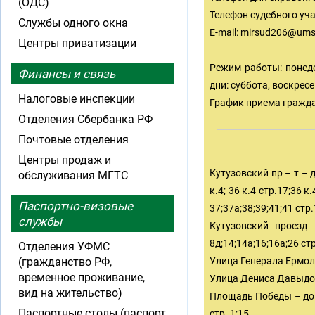
(ОДС)
Телефон судебного учас
Службы одного окна
E-mail:
mirsud206@ums
Центры приватизации
Режим работы: понедел
Финансы и связь
дни: суббота, воскрес
Налоговые инспекции
График приема граждан
Отделения Сбербанка РФ
Почтовые отделения
Центры продаж и
Кутузовский пр – т – до
обслуживания МГТС
к.4; 36 к.4 стр.17;36 к.
Паспортно-визовые
37;37а;38;39;41;41 стр.
службы
Кутузовский проезд – 
8д;14;14а;16;16а;26 стр
Отделения УФМС
(гражданство РФ,
Улица Генерала Ермолова
временное проживание,
Улица Дениса Давыдова 
вид на жительство)
Площадь Победы – дома: 
Паспортные столы (паспорт
стр. 1;15