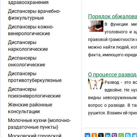
здравоохранения
Диспансеры врачебно-
Порядок обжалова
физкультурные
В функции мир
Диспансеры кожно-
уголовного и 
венерологические
правовой грамотности н
Диспансеры
можно найти людей, кот
наркологические
факта, имеющего юридич
Диспансеры
онкологические
Диспансеры
О процессе разво
противотуберкулезные
Развод - это в
Диспансеры
вдвойне. Не ну
психоневрологические
видны невооруженным 
Женские районные
вопрос о разводе. В т
консультации
рушится. Взамен ей прих
Молочные кухни (молочно-
раздаточные пункты)
Московский городской