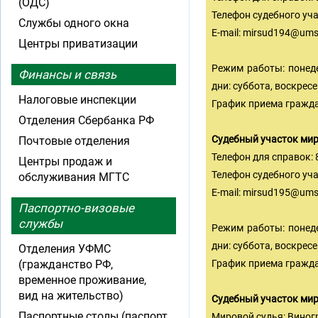
(ОДС)
Телефон судебного учас
Службы одного окна
E-mail:
mirsud194@ums
Центры приватизации
Режим работы: понедел
Финансы и связь
дни: суббота, воскрес
Налоговые инспекции
График приема граждан
Отделения Сбербанка РФ
Судебный участок ми
Почтовые отделения
Телефон для справок: 8
Центры продаж и
Телефон судебного учас
обслуживания МГТС
E-mail:
mirsud195@ums
Паспортно-визовые
службы
Режим работы: понедел
дни: суббота, воскрес
Отделения УФМС
(гражданство РФ,
График приема граждан
временное проживание,
вид на жительство)
Судебный участок ми
Паспортные столы (паспорт
Мировой судья: Виног