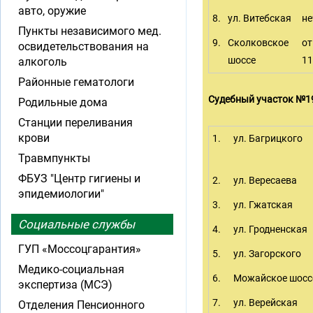
авто, оружие
8.
ул. Витебская
не
Пункты независимого мед.
9.
Сколковское
от
освидетельствования на
шоссе
11
алкоголь
Районные гематологи
Судебный участок №1
Родильные дома
Станции переливания
крови
1.
ул. Багрицкого
Травмпункты
ФБУЗ "Центр гигиены и
2.
ул. Вересаева
эпидемиологии"
3.
ул. Гжатская
Социальные службы
4.
ул. Гродненская
ГУП «Моссоцгарантия»
5.
ул. Загорского
Медико-социальная
6.
Можайское шосс
экспертиза (МСЭ)
7.
ул. Верейская
Отделения Пенсионного