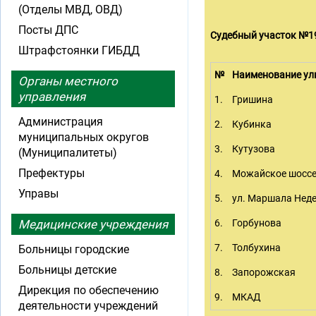
(Отделы МВД, ОВД)
Посты ДПС
Судебный участок №1
Штрафстоянки ГИБДД
№
Наименование ул
Органы местного
управления
1.
Гришина
Администрация
2.
Кубинка
муниципальных округов
3.
Кутузова
(Муниципалитеты)
Префектуры
4.
Можайское шосс
Управы
5.
ул. Маршала Нед
Медицинские учреждения
6.
Горбунова
7.
Толбухина
Больницы городские
Больницы детские
8.
Запорожская
Дирекция по обеспечению
9.
МКАД
деятельности учреждений