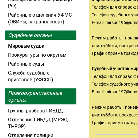
РФ)
Телефон для справок: 8
Районные отделения УФМС
Телефон судебного уча
(ОВИРы, загранпаспорт)
E-mail:
mirsud196@ums
Судебные органы
Режим работы: понедел
Мировые судьи
дни: суббота, воскрес
График приема граждан
Прокуратуры по округам
Районные суды
Судебный участок ми
Служба судебных
Телефон для справок: 
приставов (УФССП)
Телефон судебного учас
E-mail:
mirsud197@ums
Правоохранительные
органы
Режим работы: понедел
Группы разбора ГИБДД
дни: суббота, воскрес
Отделения ГИБДД (МРЭО,
График приема граждан
ТНРЭР)
Отделения полиции