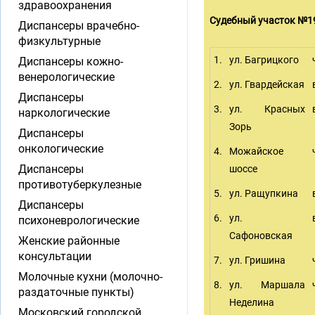
здравоохранения
Судебный участок №1
Диспансеры врачебно-
физкультурные
1.
ул. Багрицкого
Диспансеры кожно-
венерологические
2.
ул. Гвардейская
Диспансеры
3.
ул. Красных
наркологические
Зорь
Диспансеры
онкологические
4.
Можайское
Диспансеры
шоссе
противотуберкулезные
5.
ул. Ращупкина
Диспансеры
6.
ул.
психоневрологические
Сафоновская
Женские районные
консультации
7.
ул. Гришина
Молочные кухни (молочно-
8.
ул. Маршала
раздаточные пункты)
Неделина
Московский городской