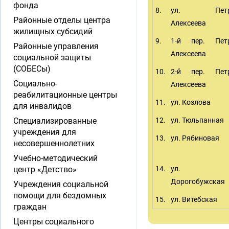
фонда
8.
ул. Петр
Районные отделы центра
Алексеева
жилищных субсидий
9.
1-й пер. Пет
Районные управления
Алексеева
социальной защиты
(СОБЕСы)
10.
2-й пер. Пет
Социально-
Алексеева
реабилитационные центры
11.
ул. Козлова
для инвалидов
Специализированные
12.
ул. Тюльпанная
учреждения для
13.
ул. Рябиновая
несовершеннолетних
Учебно-методический
центр «Детство»
14.
ул.
Дорогобужская
Учреждения социальной
помощи для бездомных
15.
ул. Витебская
граждан
Центры социального