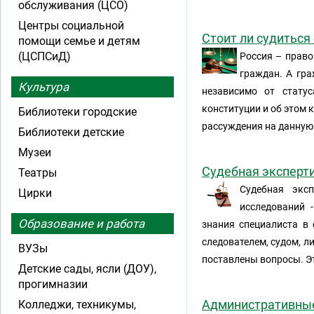
обслуживания (ЦСО)
Центры социальной
Стоит ли судиться
помощи семье и детям
(ЦСПСиД)
Россия – право
граждан. А гра
Культура
независимо от статус
конституции и об этом 
Библиотеки городские
рассуждения на данную 
Библиотеки детские
Музеи
Судебная эксперти
Театры
Судебная экс
Цирки
исследований 
Образование и работа
знания специалиста в о
следователем, судом, л
ВУЗы
поставлены вопросы. Э
Детские сады, ясли (ДОУ),
прогимназии
Административные 
Колледжи, техникумы,