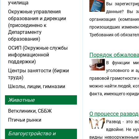
училища
Вы зарегистри
Окружные управления
данные? Вы з
образования и дирекции
организация (компани
(присоединено к
произошедших изменени
Департаменту
Требования об обязате
образования)
ОСИП (Окружные службы
Порядок обжалова
информационной
поддержки)
В функции мир
Центры занятости (биржи
уголовного и 
труда)
правовой грамотности н
Школы, лицеи, гимназии
можно найти людей, кот
факта, имеющего юридич
Животные
Ветклиники, СББЖ
О процессе разво
Птичьи рынки
Развод - это в
вдвойне. Не ну
Благоустройство и
видны невооруженным 