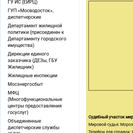
ГУ ИС (ЕИРЦ)
ГУП «Мосводосток»,
диспетчерские
Департамент жилищной
политики (присоединен к
Департаменту городского
имущества)
Дирекции единого
заказчика (ДЕЗы, ГБУ
Жилищник)
Жилищные инспекции
Мосэнергосбыт
МФЦ
(Многофункциональные
центры предоставления
госуслуг)
Судебный участок ми
Объединенные
Мировой судья: Моро
диспетчерские службы
Телефон для справок: 8