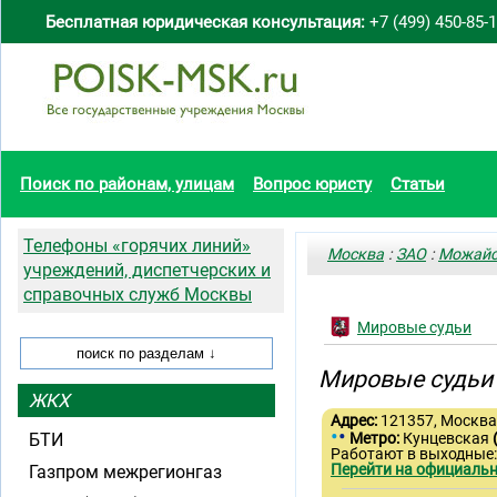
Бесплатная юридическая консультация:
+7 (499) 450-85-
Поиск по районам, улицам
Вопрос юристу
Статьи
Телефоны «горячих линий»
Москва
:
ЗАО
:
Можайс
учреждений, диспетчерских и
справочных служб Москвы
Мировые судьи
Мировые судьи 
ЖКХ
Адрес:
121357, Москва, 
•
•
БТИ
Метро:
Кунцевская
Работают в выходные:
Перейти на официальн
Газпром межрегионгаз