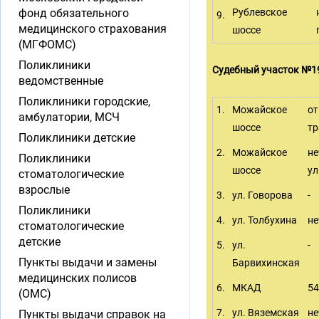
фонд обязательного
Рублевское
9.
медицинского страхования
шоссе
(МГФОМС)
Поликлиники
Судебный участок №1
ведомственные
Поликлиники городские,
1.
Можайское
от
амбулатории, МСЧ
шоссе
тр
Поликлиники детские
2.
Можайское
не
Поликлиники
шоссе
ул
стоматологические
взрослые
3.
ул. Говорова
-
Поликлиники
4.
ул. Толбухина
не
стоматологические
детские
5.
ул.
-
Пункты выдачи и замены
Барвихинская
медицинских полисов
6.
МКАД
54
(ОМС)
7.
ул. Вяземская
не
Пункты выдачи справок на