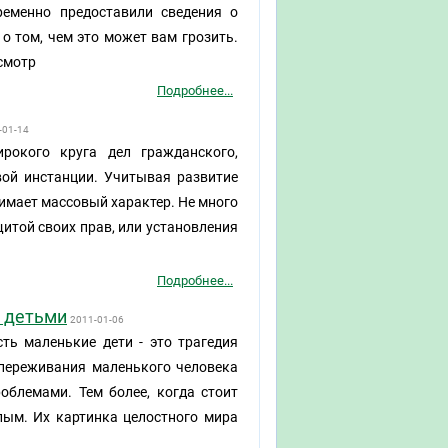
ременно предоставили сведения о
о том, чем это может вам грозить.
смотр
Подробнее...
-01-14
рокого круга дел гражданского,
вой инстанции. Учитывая развитие
имает массовый характер. Не много
щитой своих прав, или установления
Подробнее...
и детьми
2011-01-06
сть маленькие дети - это трагедия
 переживания маленького человека
облемами. Тем более, когда стоит
слым. Их картинка целостного мира