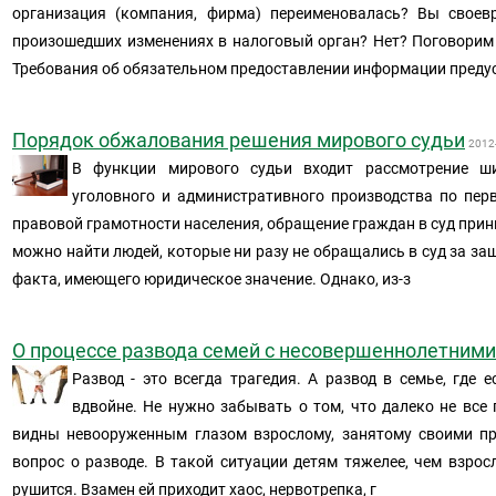
организация (компания, фирма) переименовалась? Вы своев
произошедших изменениях в налоговый орган? Нет? Поговорим 
Требования об обязательном предоставлении информации преду
Порядок обжалования решения мирового судьи
2012
В функции мирового судьи входит рассмотрение ши
уголовного и административного производства по пер
правовой грамотности населения, обращение граждан в суд прин
можно найти людей, которые ни разу не обращались в суд за за
факта, имеющего юридическое значение. Однако, из-з
О процессе развода семей с несовершеннолетним
Развод - это всегда трагедия. А развод в семье, где е
вдвойне. Не нужно забывать о том, что далеко не все
видны невооруженным глазом взрослому, занятому своими пр
вопрос о разводе. В такой ситуации детям тяжелее, чем взро
рушится. Взамен ей приходит хаос, нервотрепка, г