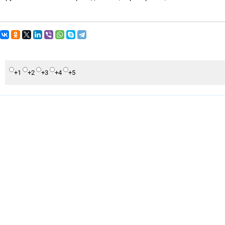
+1
+2
+3
+4
+5