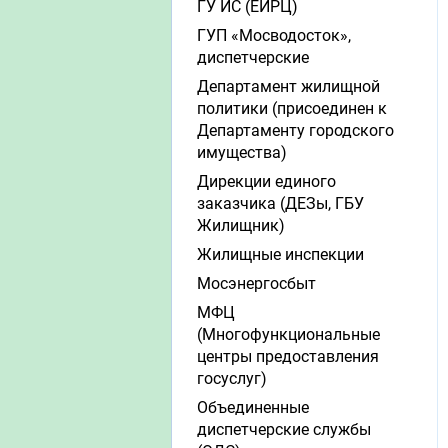
ГУ ИС (ЕИРЦ)
ГУП «Мосводосток»,
диспетчерские
Департамент жилищной
политики (присоединен к
Департаменту городского
имущества)
Дирекции единого
заказчика (ДЕЗы, ГБУ
Жилищник)
Жилищные инспекции
Мосэнергосбыт
МФЦ
(Многофункциональные
центры предоставления
госуслуг)
Объединенные
диспетчерские службы