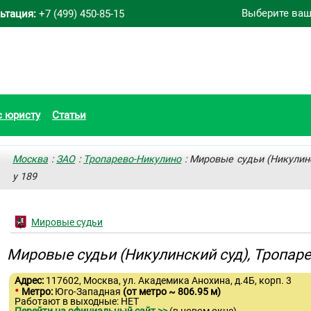
Выберите ваш
ьтация:
+7 (499) 450-85-15
с юристу
Статьи
Москва
:
ЗАО
:
Тропарево-Никулино
: Мировые судьи (Никулинс
у 189
Мировые судьи
Мировые судьи (Никулинский суд), Тропаре
Адрес:
117602, Москва, ул. Академика Анохина, д.4Б, корп. 3
•
Метро:
Юго-Западная
(от метро ~ 806.95 м)
Работают в выходные: НЕТ