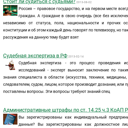
Стоит ли судиться с судьями?
2013-08-02
Россия – правовое государство, и на первом месте всег
граждан. А граждане в свою очередь (все без исключе
независимо от статуса, пола, национальности и прочих ос
конституции и об этом каждый день говорят по телевизору, но та
рассуждения на данную тему будет взят
Судебная экспертиза в РФ
2013-02-14
Судебная экспертиза - это процесс проведения и
исследований - эксперт выносит заключение по таки
знания специалиста в области (искусства, техники, медицины, 
следователем, судом, лицом, которое производит дознание, или 
поставлены вопросы. Эти вопросы требуют знаний спец
Административные штрафы по ст. 14.25 ч.3 КоАП 
Вы зарегистрированы как индивидуальный предприн
данные? Вы зарегистрированы как должностное ли