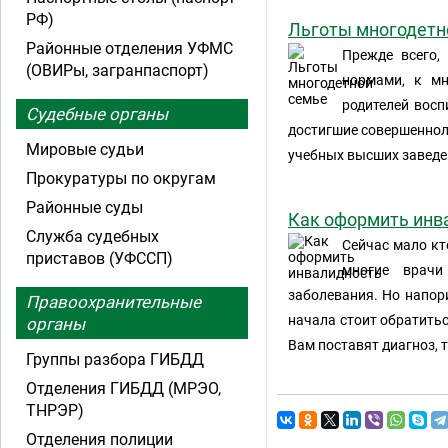
РФ)
Льготы многодетн
Районные отделения УФМС
Прежде всего,
(ОВИРы, загранпаспорт)
нормами, к мн
родителей восп
Судебные органы
достигшие совершенноле
Мировые судьи
учебных высших заведе
Прокуратуры по округам
Районные суды
Как оформить инв
Служба судебных
Сейчас мало кт
приставов (УФССП)
многие врачи
заболевания. Но напор
Правоохранительные
начала стоит обратитьс
органы
Вам поставят диагноз, 
Группы разбора ГИБДД
Отделения ГИБДД (МРЭО,
ТНРЭР)
Отделения полиции