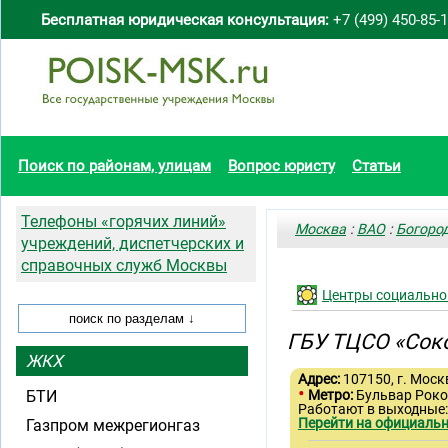
Бесплатная юридическая консультация:
+7 (499) 450-85-
Поиск по районам, улицам
Вопрос юристу
Статьи
Телефоны «горячих линий»
Москва
:
ВАО
:
Богоро
учреждений, диспетчерских и
справочных служб Москвы
Центры социально
ГБУ ТЦСО «Сок
ЖКХ
Адрес:
107150, г. Москв
•
БТИ
Метро:
Бульвар Роко
Работают в выходные:
Перейти на официальн
Газпром межрегионгаз