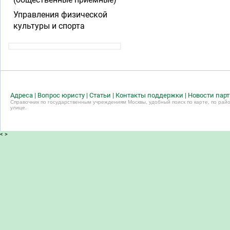
Управления физической
культуры и спорта
Адреса
|
Вопрос юристу
|
Статьи
|
Контакты поддержки
|
Новости пар
Справочник по государственным учреждениям Москвы, удобный поиск по карте, по райо
улице.
<
>