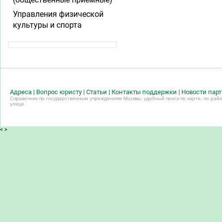
Управления физической
культуры и спорта
Адреса
|
Вопрос юристу
|
Статьи
|
Контакты поддержки
|
Новости пар
Справочник по государственным учреждениям Москвы, удобный поиск по карте, по райо
улице.
<
>