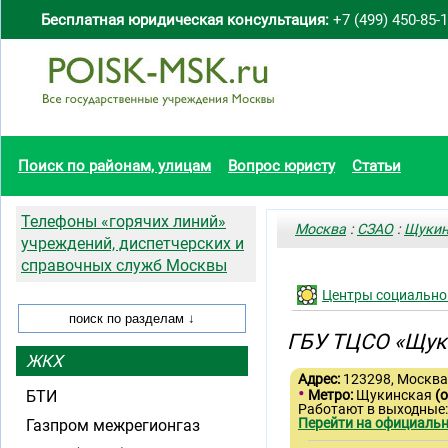
Бесплатная юридическая консультация:
+7 (499) 450-85-
Поиск по районам, улицам
Вопрос юристу
Статьи
Телефоны «горячих линий»
Москва
:
СЗАО
:
Щуки
учреждений, диспетчерских и
справочных служб Москвы
Центры социально
ГБУ ТЦСО «Щук
ЖКХ
Адрес:
123298, Москва,
•
БТИ
Метро:
Щукинская
(
Работают в выходные
Перейти на официальн
Газпром межрегионгаз