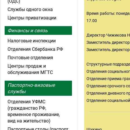
(ОДС)
Службы одного окна
Время работы: понедел
Центры приватизации
17.00
Финансы и связь
Директор Чижикова На
Налоговые инспекции
Заместитель директор
Отделения Сбербанка РФ
Заместитель директора
Почтовые отделения
Структурные подразде
Центры продаж и
Отделения социального
обслуживания МГТС
Отделение приема граж
Паспортно-визовые
Отделение срочного с
службы
Отделения дневного пр
Отделение социальной 
Отделения УФМС
(гражданство РФ,
временное проживание,
вид на жительство)
Паспортные столы (паспорт
Щукино