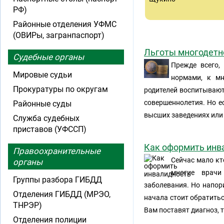
РФ)
Районные отделения УФМС
(ОВИРы, загранпаспорт)
Льготы многодетн
Судебные органы
Прежде всего,
Мировые судьи
нормами, к мн
Прокуратуры по округам
родителей воспитывают 
совершеннолетия. Но ес
Районные суды
высших заведениях или
Служба судебных
приставов (УФССП)
Как оформить инв
Правоохранительные
Сейчас мало кт
органы
многие врачи
Группы разбора ГИБДД
заболевания. Но напор
Отделения ГИБДД (МРЭО,
начала стоит обратитьс
ТНРЭР)
Вам поставят диагноз, 
Отделения полиции