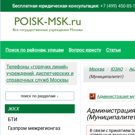
Бесплатная юридическая консультация:
+7 (499) 450-85-
Поиск по районам, улицам
Вопрос юристу
Статьи
Телефоны «горячих линий»
Москва
:
ЮЗАО
:
Ак
учреждений, диспетчерских и
(Муниципалитет)
справочных служб Москвы
Администрация му
ЖКХ
Администрация
(Муниципалитет
БТИ
Газпром межрегионгаз
В связи с принятием З
отдельные законы гор