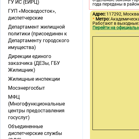
ГУ ИС (ЕИРЦ)
года переданы в райо
ГУП «Мосводосток»,
Адрес:
117292, Москва, 
•
диспетчерские
Метро:
Академическ
Работают в выходные:
Департамент жилищной
Перейти на официальн
политики (присоединен к
Департаменту городского
имущества)
Дирекции единого
заказчика (ДЕЗы, ГБУ
Жилищник)
Жилищные инспекции
Мосэнергосбыт
МФЦ
(Многофункциональные
центры предоставления
госуслуг)
Объединенные
диспетчерские службы