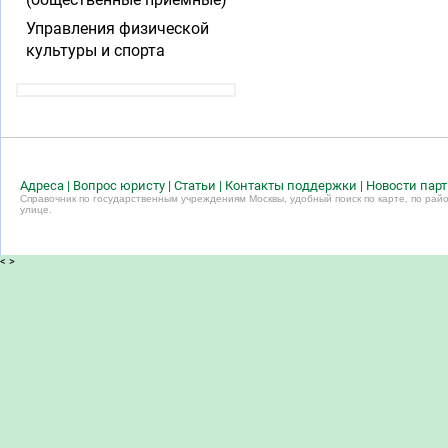
Управления физической
культуры и спорта
Адреса
|
Вопрос юристу
|
Статьи
|
Контакты поддержки
|
Новости пар
Справочник по государственным учреждениям Москвы, удобный поиск по карте, по райо
улице.
<
>