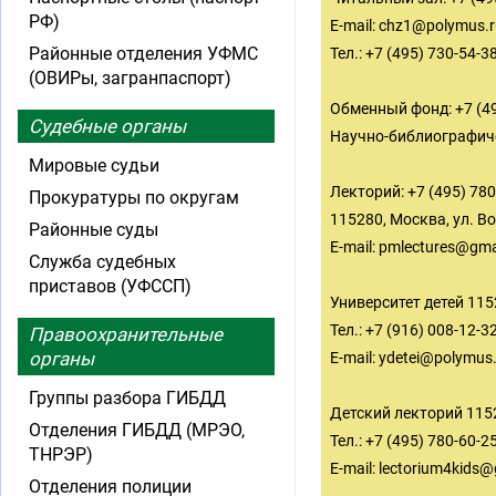
РФ)
E-mail:
chz1@polymus.r
Районные отделения УФМС
Тел.: +7 (495) 730-54-38
(ОВИРы, загранпаспорт)
Обменный фонд: +7 (495
Судебные органы
Научно-библиографическ
Мировые судьи
Лекторий: +7 (495) 780
Прокуратуры по округам
115280, Москва, ул. Во
Районные суды
E-mail:
pmlectures@gma
Служба судебных
приставов (УФССП)
Университет детей 1152
Тел.: +7 (916) 008-12-3
Правоохранительные
органы
E-mail:
ydetei@polymus.
Группы разбора ГИБДД
Детский лекторий 11528
Отделения ГИБДД (МРЭО,
Тел.: +7 (495) 780-60-2
ТНРЭР)
E-mail:
lectorium4kids@
Отделения полиции