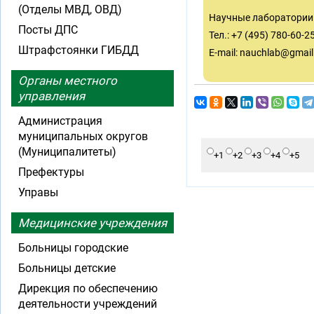
(Отделы МВД, ОВД)
Научные лаборатории 1
Посты ДПС
Тел.: +7 (495) 780-60-2
Штрафстоянки ГИБДД
E-mail:
nauchlab@gmail
Органы местного
управления
Администрация
муниципальных округов
(Муниципалитеты)
+1
+2
+3
+4
+5
Префектуры
Управы
Медицинские учреждения
Больницы городские
Больницы детские
Дирекция по обеспечению
деятельности учреждений