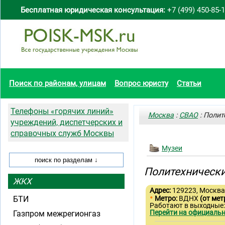
Бесплатная юридическая консультация:
+7 (499) 450-85-
Поиск по районам, улицам
Вопрос юристу
Статьи
Телефоны «горячих линий»
Москва
:
СВАО
: Полит
учреждений, диспетчерских и
справочных служб Москвы
Музеи
Политехнически
ЖКХ
Адрес:
129223, Москва
•
БТИ
Метро:
ВДНХ
(от мет
Работают в выходные
Перейти на официальн
Газпром межрегионгаз