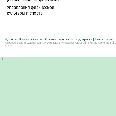
Управления физической
культуры и спорта
Адреса
|
Вопрос юристу
|
Статьи
|
Контакты поддержки
|
Новости пар
Справочник по государственным учреждениям Москвы, удобный поиск по карте, по райо
улице.
<
>