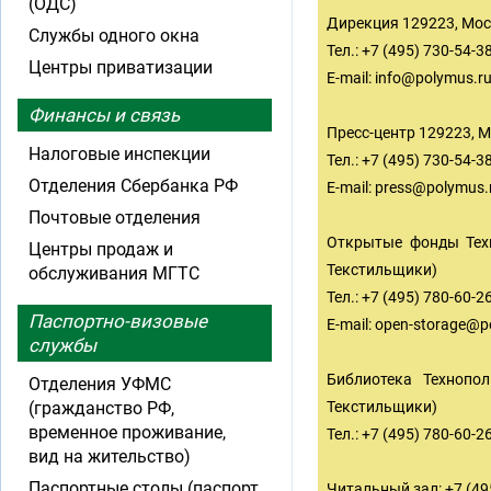
(ОДС)
Дирекция 129223, Мос
Службы одного окна
Тел.: +7 (495) 730-54-3
Центры приватизации
E-mail:
info@polymus.r
Финансы и связь
Пресс-центр 129223, 
Налоговые инспекции
Тел.: +7 (495) 730-54-3
Отделения Сбербанка РФ
E-mail:
press@polymus.
Почтовые отделения
Открытые фонды Техно
Центры продаж и
Текстильщики)
обслуживания МГТС
Тел.: +7 (495) 780-60-2
Паспортно-визовые
E-mail:
open-storage@p
службы
Библиотека Технопол
Отделения УФМС
(гражданство РФ,
Текстильщики)
временное проживание,
Тел.: +7 (495) 780-60-2
вид на жительство)
Паспортные столы (паспорт
Читальный зал: +7 (495