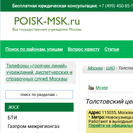
Бесплатная юридическая консультация:
+7 (499) 450-85-
Поиск по районам, улицам
Вопрос юристу
Статьи
Телефоны «горячих линий»
Москва
:
ЦАО
: Толсто
учреждений, диспетчерских и
справочных служб Москвы
Музеи
Толстовский це
ЖКХ
Адрес:
115035, Москва,
•
БТИ
Метро:
Новокузнецк
Работают в выходные
Перейти на официальн
Газпром межрегионгаз