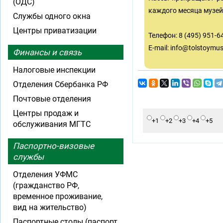
(ОДС)
каждого месяца музей
Службы одного окна
Центры приватизации
Телефон: 8 (495) 951-6
E-mail:
info@tolstoymu
Финансы и связь
Налоговые инспекции
Отделения Сбербанка РФ
Почтовые отделения
Центры продаж и
+1
+2
+3
+4
+5
обслуживания МГТС
Паспортно-визовые
службы
Отделения УФМС
(гражданство РФ,
временное проживание,
вид на жительство)
Паспортные столы (паспорт