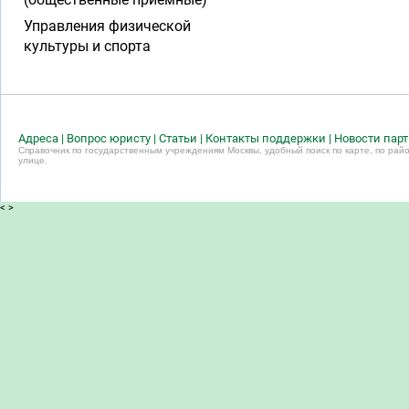
Управления физической
культуры и спорта
Адреса
|
Вопрос юристу
|
Статьи
|
Контакты поддержки
|
Новости пар
Справочник по государственным учреждениям Москвы, удобный поиск по карте, по райо
улице.
<
>