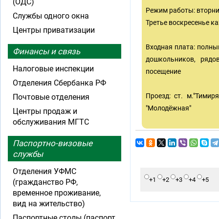
(ОДС)
Режим работы: вторник 
Службы одного окна
Третье воскресенье ка
Центры приватизации
Входная плата: полный 
Финансы и связь
дошкольников, рядов
Налоговые инспекции
посещение
Отделения Сбербанка РФ
Проезд: ст. м."Тими
Почтовые отделения
"Молодёжная"
Центры продаж и
обслуживания МГТС
Паспортно-визовые
службы
Отделения УФМС
+1
+2
+3
+4
+5
(гражданство РФ,
временное проживание,
вид на жительство)
Паспортные столы (паспорт