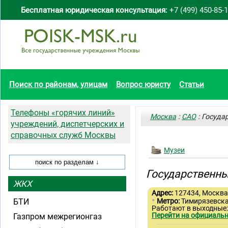
Бесплатная юридическая консультация:
+7 (499) 450-85-
Поиск по районам, улицам
Вопрос юристу
Статьи
Телефоны «горячих линий»
Москва
:
САО
: Госуда
учреждений, диспетчерских и
справочных служб Москвы
Музеи
Государственны
ЖКХ
Адрес:
127434, Москва,
•
БТИ
Метро:
Тимирязевск
Работают в выходные
Перейти на официальн
Газпром межрегионгаз