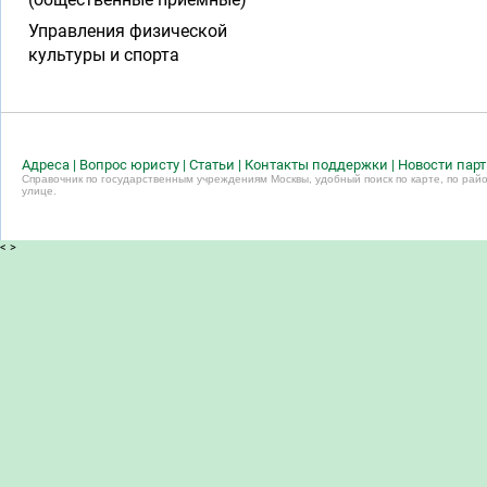
Управления физической
культуры и спорта
Адреса
|
Вопрос юристу
|
Статьи
|
Контакты поддержки
|
Новости пар
Справочник по государственным учреждениям Москвы, удобный поиск по карте, по райо
улице.
<
>