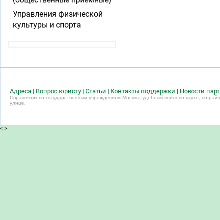
Управления физической
культуры и спорта
Адреса
|
Вопрос юристу
|
Статьи
|
Контакты поддержки
|
Новости пар
Справочник по государственным учреждениям Москвы, удобный поиск по карте, по райо
улице.
<
>