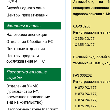
(ОДС)
Автомобили, на б
Службы одного окна
освидетельствова
здравоохранения г. М
Центры приватизации
Финансы и связь
САРЗ 3280
Регистрационные знак
Налоговые инспекции
- Х 356 СО/97,
Отделения Сбербанка РФ
- Х 355 СО/97.
Почтовые отделения
Центры продаж и
Внешний вид: белый а
обслуживания МГТС
табличка «ППМО», на 
Паспортно-визовые
ГАЗ 330202
службы
Регистрационные знак
Отделения УФМС
- Н 872 РХ/177,
(гражданство РФ,
- Н 873 РХ/177,
временное проживание,
- Н 874 РХ/177,
вид на жительство)
- Н 875 РХ/177.
Паспортные столы (паспорт