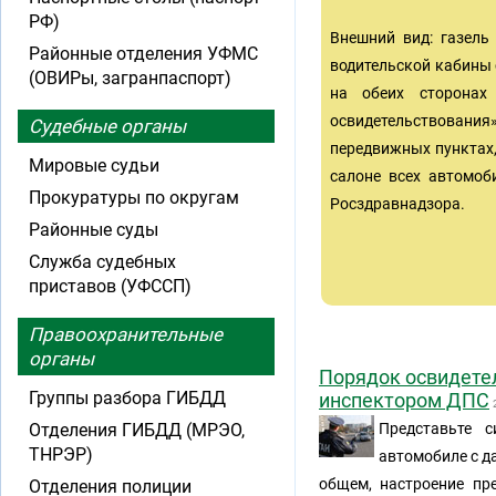
РФ)
Внешний вид: газель
Районные отделения УФМС
водительской кабины 
(ОВИРы, загранпаспорт)
на обеих сторонах
освидетельствования
Судебные органы
передвижных пунктах
Мировые судьи
салоне всех автомоб
Прокуратуры по округам
Росздравнадзора.
Районные суды
Служба судебных
приставов (УФССП)
Правоохранительные
органы
Порядок освидетел
Группы разбора ГИБДД
инспектором ДПС
Отделения ГИБДД (МРЭО,
Представьте 
ТНРЭР)
автомобиле с да
общем, настроение пр
Отделения полиции