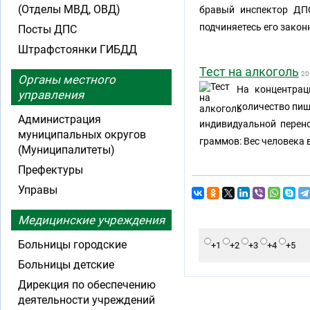
(Отделы МВД, ОВД)
бравый инспектор ДПС
подчиняетесь его закон
Посты ДПС
Штрафстоянки ГИБДД
Тест на алкоголь
20
Органы местного
На концентрац
управления
количество пищи
Администрация
индивидуальной перен
муниципальных округов
граммов: Вес человека в 
(Муниципалитеты)
Префектуры
Управы
Медицинские учреждения
Больницы городские
+1
+2
+3
+4
+5
Больницы детские
Дирекция по обеспечению
деятельности учреждений