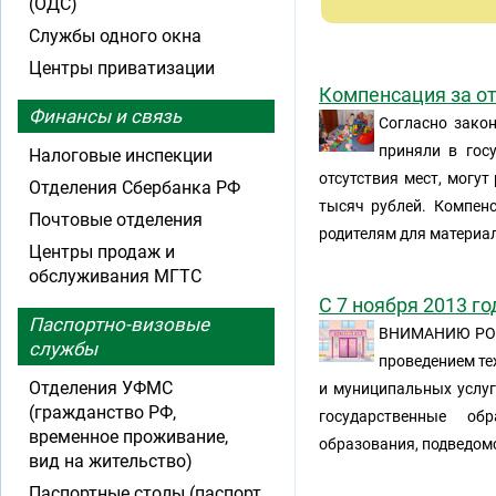
(ОДС)
Службы одного окна
Центры приватизации
Компенсация за от
Финансы и связь
Согласно закон
приняли в гос
Налоговые инспекции
отсутствия мест, могу
Отделения Сбербанка РФ
тысяч рублей. Компенс
Почтовые отделения
родителям для материа
Центры продаж и
обслуживания МГТС
С 7 ноября 2013 г
Паспортно-визовые
ВНИМАНИЮ РОД
службы
проведением те
Отделения УФМС
и муниципальных услуг
(гражданство РФ,
государственные об
временное проживание,
образования, подведом
вид на жительство)
Паспортные столы (паспорт