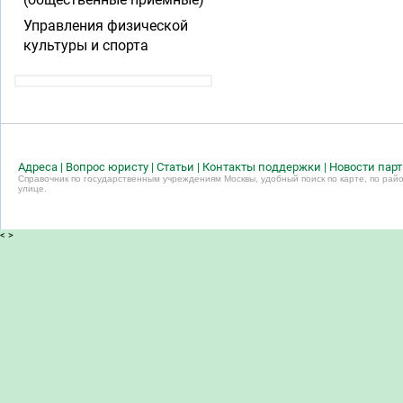
Управления физической
культуры и спорта
Адреса
|
Вопрос юристу
|
Статьи
|
Контакты поддержки
|
Новости пар
Справочник по государственным учреждениям Москвы, удобный поиск по карте, по райо
улице.
<
>