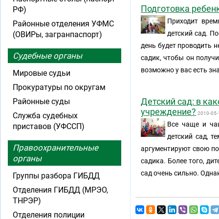
Подготовка ребенк
РФ)
Приходит врем
Районные отделения УФМС
детский сад. По
(ОВИРы, загранпаспорт)
день будет проводить н
Судебные органы
садик, чтобы он получи
возможно у вас есть зн
Мировые судьи
Прокуратуры по округам
Детский сад: в ка
Районные суды
учреждение?
2010-05-
Служба судебных
Все чаще и ча
приставов (УФССП)
детский сад, т
Правоохранительные
аргументируют свою поз
органы
садика. Более того, ди
сад очень сильно. Однак
Группы разбора ГИБДД
Отделения ГИБДД (МРЭО,
ТНРЭР)
Отделения полиции