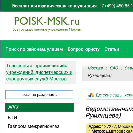
Бесплатная юридическая консультация:
+7 (499) 450-85-
Поиск по районам, улицам
Вопрос юристу
Статьи
Телефоны «горячих линий»
Москва
:
САО
:
Сав
учреждений, диспетчерских и
Румянцева)
справочных служб Москвы
Детские сады, ясл
ЖКХ
Ведомственный 
Румянцева)
БТИ
Газпром межрегионгаз
Адрес:
127287, Москва,
•
Метро:
Дмитровска