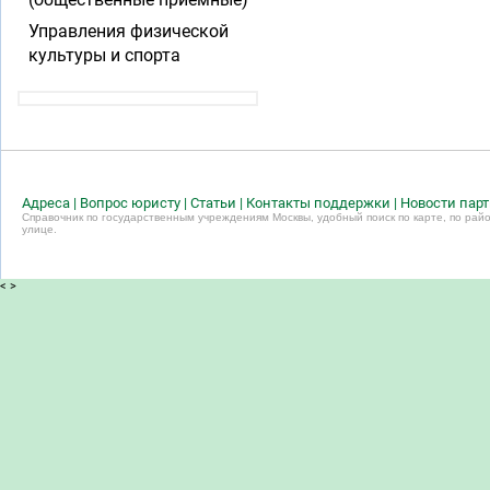
Управления физической
культуры и спорта
Адреса
|
Вопрос юристу
|
Статьи
|
Контакты поддержки
|
Новости пар
Справочник по государственным учреждениям Москвы, удобный поиск по карте, по райо
улице.
<
>