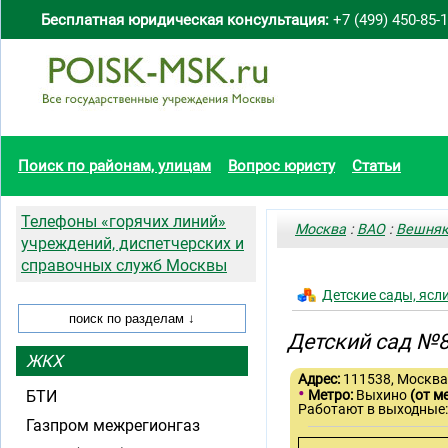
Бесплатная юридическая консультация:
+7 (499) 450-85-
Поиск по районам, улицам
Вопрос юристу
Статьи
Телефоны «горячих линий»
Москва
:
ВАО
:
Вешня
учреждений, диспетчерских и
справочных служб Москвы
Детские сады, ясл
Детский сад №
ЖКХ
Адрес:
111538, Москва,
•
БТИ
Метро:
Выхино
(от м
Работают в выходные:
Газпром межрегионгаз