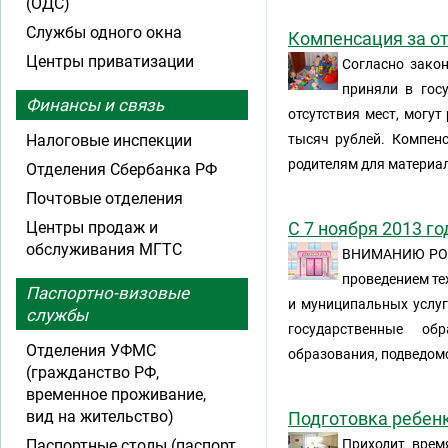
(ОДС)
Службы одного окна
Компенсация за от
Центры приватизации
Согласно закон
приняли в гос
Финансы и связь
отсутствия мест, могу
Налоговые инспекции
тысяч рублей. Компенс
родителям для материа
Отделения Сбербанка РФ
Почтовые отделения
Центры продаж и
С 7 ноября 2013 г
обслуживания МГТС
ВНИМАНИЮ РОД
проведением те
Паспортно-визовые
и муниципальных услуг
службы
государственные об
Отделения УФМС
образования, подведом
(гражданство РФ,
временное проживание,
вид на жительство)
Подготовка ребенк
Паспортные столы (паспорт
Приходит врем