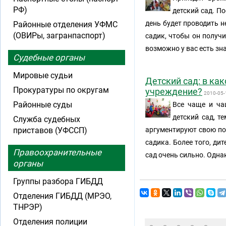
РФ)
детский сад. По
день будет проводить н
Районные отделения УФМС
(ОВИРы, загранпаспорт)
садик, чтобы он получи
возможно у вас есть зн
Судебные органы
Мировые судьи
Детский сад: в ка
Прокуратуры по округам
учреждение?
2010-05-
Районные суды
Все чаще и ча
детский сад, т
Служба судебных
приставов (УФССП)
аргументируют свою поз
садика. Более того, ди
Правоохранительные
сад очень сильно. Однак
органы
Группы разбора ГИБДД
Отделения ГИБДД (МРЭО,
ТНРЭР)
Отделения полиции