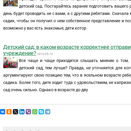
детский сад. Постарайтесь заранее подготовить вашего р
день будет проводить не с вами, а с другими ребятами. Сначал
садик, чтобы он получил о нем собственное представление и по
возможно у вас есть знакомые, дети котор
Детский сад: в каком возрасте корректнее отправи
учреждение?
2010-05-19
Все чаще и чаще приходится слышать мнение о том, 
детский сад, тем лучше? Правда, не уточняется для ко
аргументируют свою позицию тем, что в ясельном возрасте ребе
садика. Более того, дите ходит туда с удовольствием, не каприз
сад очень сильно. Однако в возрасте до дву