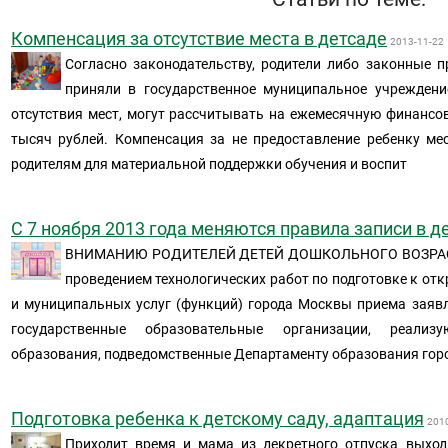
Компенсация за отсутствие места в детсаде
2013-11-22
Согласно законодательству, родители либо законные п
приняли в государственное муниципальное учреждени
отсутствия мест, могут рассчитывать на ежемесячную финанс
тысяч рублей. Компенсация за не предоставление ребенку ме
родителям для материальной поддержки обучения и воспит
С 7 ноября 2013 года меняются правила записи в д
ВНИМАНИЮ РОДИТЕЛЕЙ ДЕТЕЙ ДОШКОЛЬНОГО ВОЗРАСТА 
проведением технологических работ по подготовке к от
и муниципальных услуг (функций) города Москвы приема заявл
государственные образовательные организации, реали
образования, подведомственные Департаменту образования гор
Подготовка ребенка к детскому саду, адаптация
201
Приходит время и мама из декретного отпуска выход