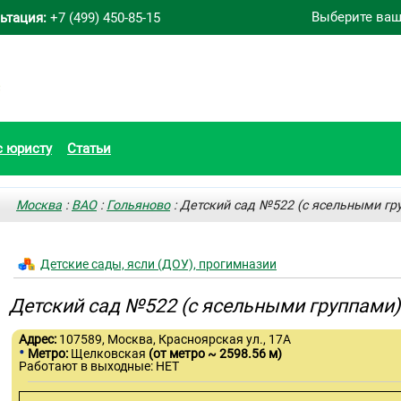
Выберите ваш
ьтация:
+7 (499) 450-85-15
с юристу
Статьи
Москва
:
ВАО
:
Гольяново
: Детский сад №522 (с ясельными гр
Детские сады, ясли (ДОУ), прогимназии
Детский сад №522 (с ясельными группами)
Адрес:
107589, Москва, Красноярская ул., 17А
•
Метро:
Щелковская
(от метро ~ 2598.56 м)
Работают в выходные: НЕТ