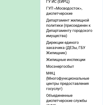
ГУ ИС (ЕИРЦ)
ГУП «Мосводосток»,
диспетчерские
Департамент жилищной
политики (присоединен к
Департаменту городского
имущества)
Дирекции единого
заказчика (ДЕЗы, ГБУ
Жилищник)
Жилищные инспекции
Мосэнергосбыт
МФЦ
(Многофункциональные
центры предоставления
госуслуг)
Объединенные
диспетчерские службы